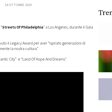
24 OTTOBRE 2025
Tre
 “
Streets Of Philadelphia
” a Los Angeles, durante il Gala
evuto
il Legacy Award per aver “ispirato generazioni di
ente la nostra cultura”.
lantic City” e “Land Of Hope And Dreams”.