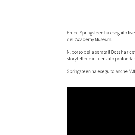
PLAYLIST
NEWS
Bruce Springsteen ha eseguito live
dell’Academy Museum.
FOTO
Nl corso della serata il Boss ha ric
storyteller e influenzato profondam
CONCORSI
Springsteen ha eseguito anche
“At
EVENTI
VIDEO
TV
PRINCIPATO