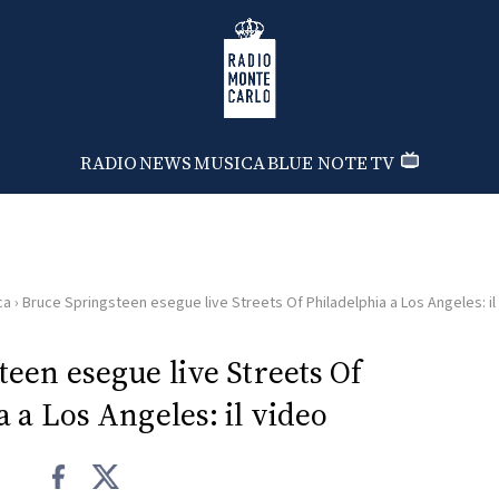
Radio Monte Carlo
RADIO
NEWS
MUSICA
BLUE NOTE
TV
ca
›
Bruce Springsteen esegue live Streets Of Philadelphia a Los Angeles: il
een esegue live Streets Of
a a Los Angeles: il video