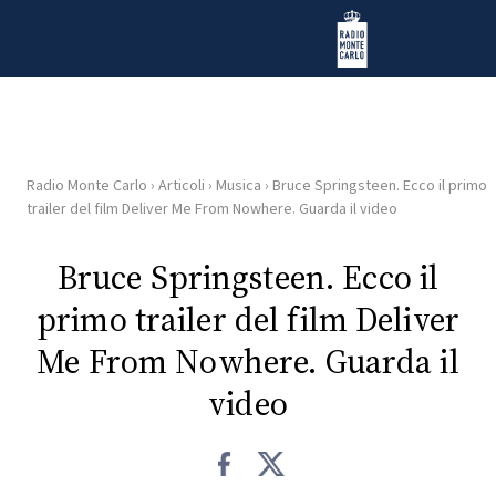
Vai al contenuto
Radio Monte Carlo
Radio Monte Carlo
›
Articoli
›
Musica
›
Bruce Springsteen. Ecco il primo
HOME
trailer del film Deliver Me From Nowhere. Guarda il video
RADIO
Bruce Springsteen. Ecco il
primo trailer del film Deliver
WEB
RADIO
Me From Nowhere. Guarda il
video
PLAYLIST
NEWS