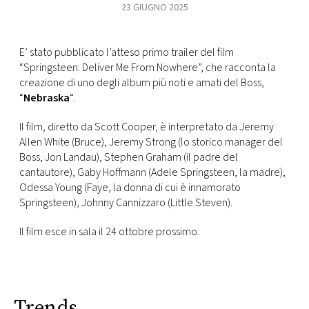
23 GIUGNO 2025
FOTO
E’ stato pubblicato l’atteso primo trailer del film
CONCORSI
“Springsteen: Deliver Me From Nowhere”, che racconta la
creazione di uno degli album più noti e amati del Boss,
“
Nebraska
“.
EVENTI
Il film, diretto da Scott Cooper, è interpretato da Jeremy
Allen White (Bruce), Jeremy Strong (lo storico manager del
VIDEO
Boss, Jon Landau), Stephen Graham (il padre del
cantautore), Gaby Hoffmann (Adele Springsteen, la madre),
Odessa Young (Faye, la donna di cui è innamorato
TV
Springsteen), Johnny Cannizzaro (Little Steven).
PRINCIPATO
Il film esce in sala il 24 ottobre prossimo.
DI
MONACO
RMC
Trends