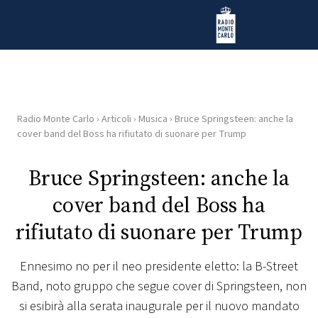
Vai al contenuto
Radio Monte Carlo
Radio Monte Carlo
›
Articoli
›
Musica
›
Bruce Springsteen: anche la
HOME
cover band del Boss ha rifiutato di suonare per Trump
RADIO
Bruce Springsteen: anche la
cover band del Boss ha
WEB
RADIO
rifiutato di suonare per Trump
PLAYLIST
Ennesimo no per il neo presidente eletto: la B-Street
Band, noto gruppo che segue cover di Springsteen, non
NEWS
si esibirà alla serata inaugurale per il nuovo mandato