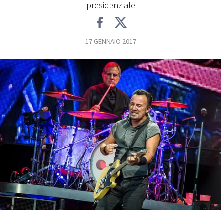
presidenziale
FOTO
17 GENNAIO 2017
CONCORSI
EVENTI
VIDEO
TV
PRINCIPATO
DI
MONACO
RMC