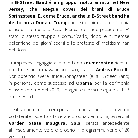
CONSIGLIA
La
B-Street Band è un gruppo molto amato nel New
Jersey, che esegue cover dei brani di
Bruce
Springsteen. E, come Bruce, anche la B-Street band ha
detto no a Donald Trump:
non si esibirà alla cerimonia
d’insediamento alla Casa Bianca del neo-presidente. E’
stato lo stesso gruppo a comunicarlo, dopo le numerose
polemiche dei giorni scorsi e le proteste di moltissimi fan
del Boss.
Trump aveva ingaggiato la band dopo
numerosi no
ricevuti
da altre star di maggior prestigio, tra cui
Andrea Bocelli
.
Non potendo avere Bruce Springsteen (e la E Street Band)
in persona, come successe ad
Obama
per la cerimonia
d’insediamento del 2009, il magnate aveva ripiegato sulla B
Street Band.
L’esibizione in realtà era prevista in occasione di un evento
collaterale rispetto alla vera e propria cerimonia, ovvero al
Garden State Inaugural Gala
, serata antecedente
all’insediamento vero e proprio in programma venerdì 20
gennaio.