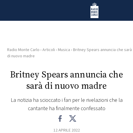
Vai al contenuto
Radio Monte Carlo
Radio Monte Carlo
›
Articoli
›
Musica
›
Britney Spears annuncia che sarà
HOME
di nuovo madre
RADIO
Britney Spears annuncia che
sarà di nuovo madre
WEB
RADIO
La notizia ha scioccato i fan per le rivelazioni che la
cantante ha finalmente confessato
PLAYLIST
NEWS
12 APRILE 2022