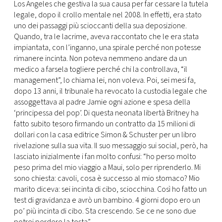
Los Angeles che gestiva la sua causa per far cessare la tutela
legale, dopo il crollo mentale nel 2008. In effetti, era stato
uno dei passaggi più scioccanti della sua deposizione.
Quando, tra le lacrime, aveva raccontato che le era stata
impiantata, con l’inganno, una spirale perché non potesse
rimanere incinta. Non poteva nemmeno andare da un
medico a farsela togliere perché chi la controllava, “il
management”, lo chiama lei, non voleva. Poi, sei mesi fa,
dopo 13 anni, il tribunale ha revocato la custodia legale che
assoggettava al padre Jamie ogni azione e spesa della
‘principessa del pop’. Di questa neonata libertà Britney ha
fatto subito tesoro firmando un contratto da 15 milioni di
dollari con la casa editrice Simon & Schuster per un libro
rivelazione sulla sua vita. Il suo messaggio sui social, però, ha
lasciato inizialmente i fan molto confusi: “ho perso molto
peso prima del mio viaggio a Maui, solo per riprenderlo. Mi
sono chiesta: cavoli, cosa è successo al mio stomaco? Mio
marito diceva: sei incinta di cibo, sciocchina. Così ho fatto un
test di gravidanza e avrò un bambino. 4 giorni dopo ero un
po’ più incinta di cibo. Sta crescendo. Se ce ne sono due