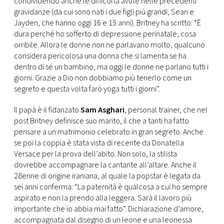
condividendo anche le difficoltà avute nelle precedenti
CONSIGLIA
gravidanze (da cui sono nati i due figli più grandi, Sean e
Jayden, che hanno oggi 16 e 15 anni). Britney ha scritto: “È
dura perché ho sofferto di depressione perinatale, cosa
orribile. Allora le donne non ne parlavano molto, qualcuno
considera pericolosa una donna che si lamenta se ha
dentro di sé un bambino, ma oggi le donne ne parlano tutti i
giorni. Grazie a Dio non dobbiamo più tenerlo come un
segreto e questa volta farò yoga tutti i giorni”.
Il papà è il fidanzato
Sam Asghari
, personal trainer, che nel
post Britney definisce suo marito, il che a tanti ha fatto
pensare a un matrimonio celebrato in gran segreto. Anche
se poi la coppia è stata vista di recente da Donatella
Versace per la prova dell’abito. Non solo, la stilista
dovrebbe accompagnare la cantante all’altare. Anche il
28enne di origine iraniana, al quale la popstar è legata da
sei anni conferma: “La paternità è qualcosa a cui ho sempre
aspirato e non la prendo alla leggera. Sarà il lavoro più
importante che io abbia mai fatto”. Dichiarazione d’amore,
accompagnata dal disegno di un leone e una leonessa