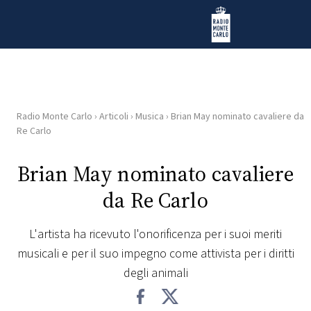
Vai al contenuto
Radio Monte Carlo
Radio Monte Carlo
›
Articoli
›
Musica
›
Brian May nominato cavaliere da
HOME
Re Carlo
RADIO
Brian May nominato cavaliere
da Re Carlo
WEB
RADIO
L'artista ha ricevuto l'onorificenza per i suoi meriti
musicali e per il suo impegno come attivista per i diritti
PLAYLIST
degli animali
NEWS