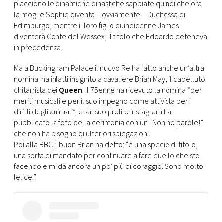
CONSIGLIA
piacciono le dinamiche dinastiche sappiate quindi che ora
la moglie Sophie diventa – ovviamente – Duchessa di
Edimburgo, mentre il loro figlio quindicenne James
diventerà Conte del Wessex, il titolo che Edoardo deteneva
in precedenza.
Ma a Buckingham Palace il nuovo Re ha fatto anche un’altra
nomina: ha infatti insignito a cavaliere Brian May, il capelluto
chitarrista dei
Queen
. Il 75enne ha ricevuto la nomina “per
meriti musicali e per il suo impegno come attivista per i
diritti degli animali”, e sul suo profilo Instagram ha
pubblicato la foto della cerimonia con un “Non ho parole!”
che non ha bisogno di ulteriori spiegazioni.
Poi alla BBC il buon Brian ha detto: “è una specie di titolo,
una sorta di mandato per continuare a fare quello che sto
facendo e mi dà ancora un po’ più di coraggio. Sono molto
felice.”