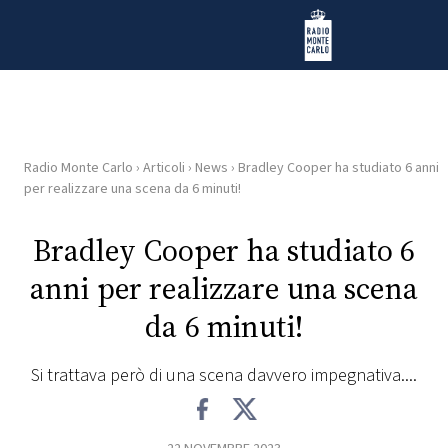
Vai al contenuto
Radio Monte Carlo
Radio Monte Carlo
›
Articoli
›
News
›
Bradley Cooper ha studiato 6 anni
HOME
per realizzare una scena da 6 minuti!
RADIO
Bradley Cooper ha studiato 6
anni per realizzare una scena
WEB
RADIO
da 6 minuti!
PLAYLIST
Si trattava però di una scena davvero impegnativa....
NEWS