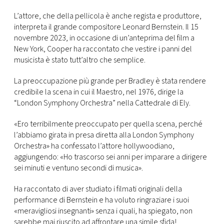
CONSIGLIA
L’attore, che della pellicola è anche regista e produttore,
interpreta il grande compositore Leonard Bernstein. Il 15
novembre 2023, in occasione di un’anteprima del film a
New York, Cooper ha raccontato che vestire i panni del
musicista è stato tutt’altro che semplice.
La preoccupazione più grande per Bradley è stata rendere
credibile la scena in cui il Maestro, nel 1976, dirige la
“London Symphony Orchestra” nella Cattedrale di Ely.
«Ero terribilmente preoccupato per quella scena, perché
l’abbiamo girata in presa diretta alla London Symphony
Orchestra» ha confessato l’attore hollywoodiano,
aggiungendo: «Ho trascorso sei anni per imparare a dirigere
sei minuti e ventuno secondi di musica».
Ha raccontato di aver studiato i filmati originali della
performance di Bernstein e ha voluto ringraziare i suoi
«meravigliosi insegnanti» senza i quali, ha spiegato, non
sarebbe mai riuscito ad affrontare una simile sfida!