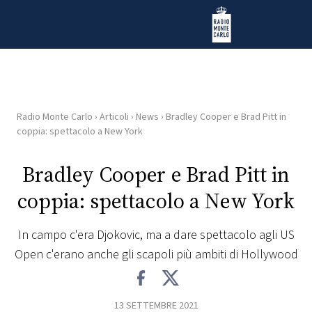
Vai al contenuto
Radio Monte Carlo
Radio Monte Carlo
›
Articoli
›
News
›
Bradley Cooper e Brad Pitt in
HOME
coppia: spettacolo a New York
RADIO
Bradley Cooper e Brad Pitt in
coppia: spettacolo a New York
WEB
RADIO
In campo c'era Djokovic, ma a dare spettacolo agli US
Open c'erano anche gli scapoli più ambiti di Hollywood
PLAYLIST
NEWS
13 SETTEMBRE 2021