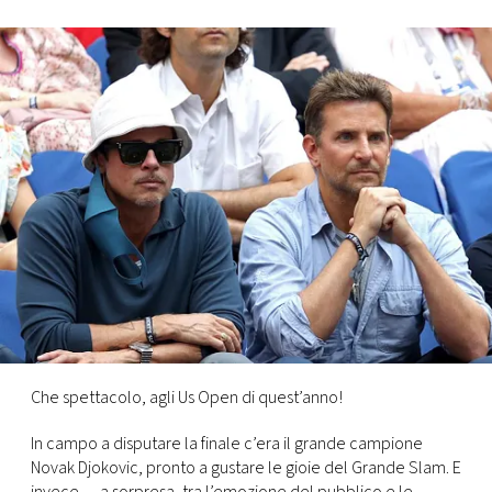
FOTO
CONCORSI
EVENTI
VIDEO
TV
PRINCIPATO
DI
Che spettacolo, agli Us Open di quest’anno!
MONACO
In campo a disputare la finale c’era il grande campione
Novak Djokovic, pronto a gustare le gioie del Grande Slam. E
RMC