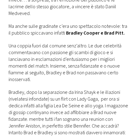
invece… a sorpresa, tra l’emozione del pubblico e le
CONSIGLIA
lacrime dello stesso giocatore, a vincere è stato Daniil
Medveved.
Ma anche sulle gradinate c’era uno spettacolo notevole: tra
il pubblico spiccavano infatti
Bradley Cooper e Brad Pitt.
Una coppia fuori dal comune senz’altro. Le due celebrità
commentavano con passione gli scambi di gioco e si
lanciavano in esclamazioni d’entusiasmo per i migliori
momenti del match. Insieme, senza fidanzate e o nuove
fiamme al seguito, Bradley e Brad non passavano certo
inosservati.
Bradley, dopo la separazione da Irina Shayk e le illazioni
(rivelatesi infondate) su un flirt con Lady Gaga, per ora si
dedica infatti alla figlia Lea De Seine e allo yoga. I magazone
di gossip continyano invece ad affibbiare a Brad nuove
fidanzate. mentre tutti i fan sognano una reunion con
Jennifer Aniston, in perfetto stile Bennifer. Che accadrà?
Intanto Brad e Bradley si sono mostrati davvero innamorati: