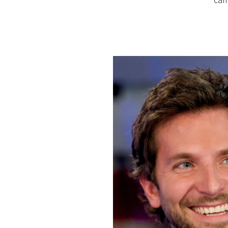
cam
PLAYLIST
NEWS
FOTO
CONCORSI
EVENTI
VIDEO
TV
PRINCIPATO