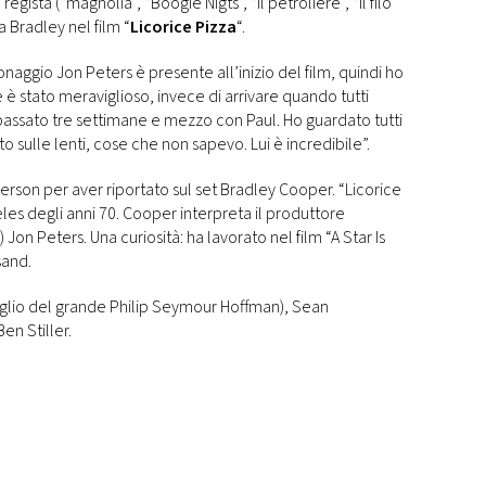
gista (“magnolia”, “Boogie Nigts”, “Il petroliere”, “Il filo
a Bradley nel film “
Licorice Pizza
“.
naggio Jon Peters è presente all’inizio del film, quindi ho
l che è stato meraviglioso, invece di arrivare quando tutti
o passato tre settimane e mezzo con Paul. Ho guardato tutti
to sulle lenti, cose che non sapevo. Lui è incredibile”.
son per aver riportato sul set Bradley Cooper. “Licorice
les degli anni 70. Cooper interpreta il produttore
on Peters. Una curiosità: ha lavorato nel film “A Star Is
sand.
iglio del grande Philip Seymour Hoffman), Sean
n Stiller.