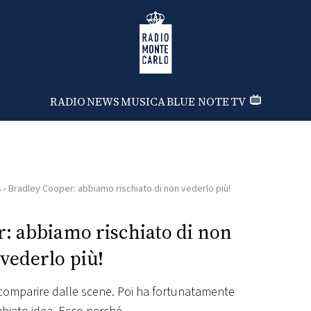
Radio Monte Carlo
RADIO
NEWS
MUSICA
BLUE NOTE
TV
s
›
Bradley Cooper: abbiamo rischiato di non vederlo più!
: abbiamo rischiato di non
vederlo più!
scomparire dalle scene. Poi ha fortunatamente