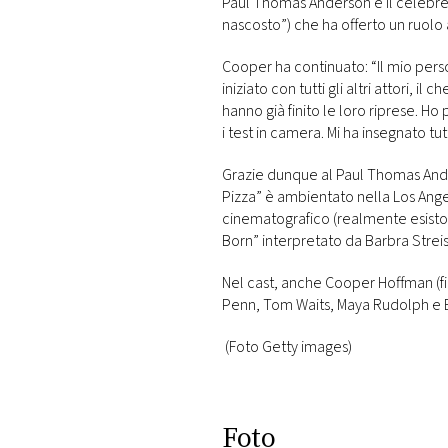
Paul Thomas Anderson è il celebre re
nascosto”) che ha offerto un ruolo 
Cooper ha continuato: “Il mio perso
iniziato con tutti gli altri attori, i
hanno già finito le loro riprese. H
i test in camera. Mi ha insegnato tut
Grazie dunque al Paul Thomas Ander
Pizza” è ambientato nella Los Ange
cinematografico (realmente esisto) J
Born” interpretato da Barbra Strei
Nel cast, anche Cooper Hoffman (f
Penn, Tom Waits, Maya Rudolph e Be
(Foto Getty images)
Foto