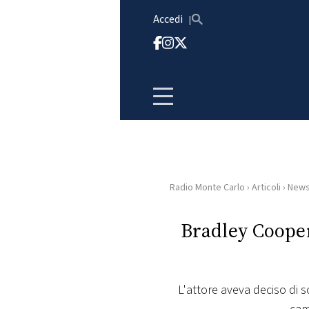
Vai al contenuto
Accedi
Radio Monte Carlo
›
Articoli
›
New
HOME
Bradley Cooper
RADIO
WEB
RADIO
L'attore aveva deciso di 