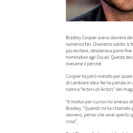
DI
MONACO
RMC
CONSIGLIA
Bradley Cooper aveva davvero decis
numerosi fan. Chiariamo subito: si
più recitare, desiderava porre fine a
nomination agli Oscar). Questa deci
rivelarne il perché.
Cooper ha però rivelato per quale
di cambiare idea. Ne ha parlato in u
rubrica “Actors on Actors” del maga
“Il motivo per cui non ho smesso d
Bradley. “Quando mi ha chiamato pe
davvero, penso che avrei aperto qual
cosa”,