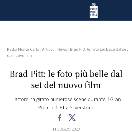
Vai al contenuto
Radio Monte Carlo
Radio Monte Carlo
›
Articoli
›
News
›
Brad Pitt: le foto più belle dal set
HOME
del nuovo film
RADIO
Brad Pitt: le foto più belle dal
set del nuovo film
WEB
RADIO
L'attore ha girato numerose scene durante il Gran
Premio di F1 a Silverstone
PLAYLIST
NEWS
11 LUGLIO 2023