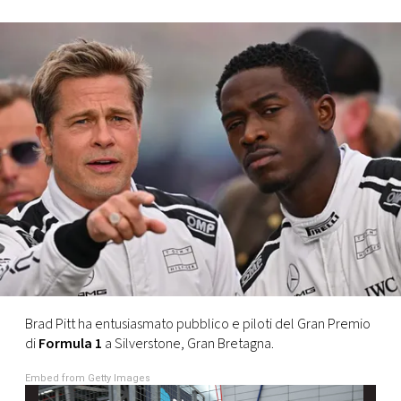
FOTO
CONCORSI
EVENTI
VIDEO
TV
PRINCIPATO
DI
Brad Pitt ha entusiasmato pubblico e piloti del Gran Premio
MONACO
di
Formula 1
a Silverstone, Gran Bretagna.
Embed from Getty Images
RMC