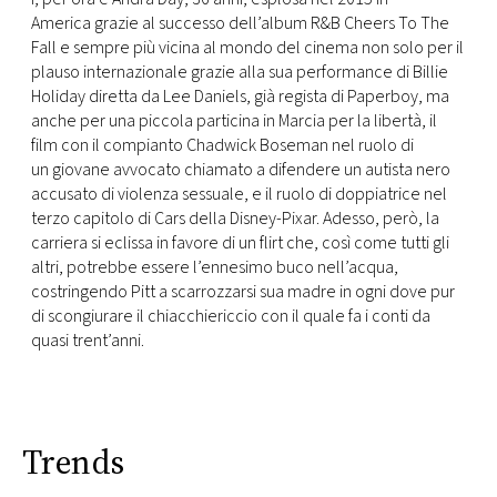
America grazie al successo dell’album R&B Cheers To The
Fall e sempre più vicina al mondo del cinema non solo per il
plauso internazionale grazie alla sua performance di Billie
Holiday diretta da Lee Daniels, già regista di Paperboy, ma
anche per una piccola particina in Marcia per la libertà, il
film con il compianto Chadwick Boseman nel ruolo di
un giovane avvocato chiamato a difendere un autista nero
accusato di violenza sessuale, e il ruolo di doppiatrice nel
terzo capitolo di Cars della Disney-Pixar. Adesso, però, la
carriera si eclissa in favore di un flirt che, così come tutti gli
altri, potrebbe essere l’ennesimo buco nell’acqua,
costringendo Pitt a scarrozzarsi sua madre in ogni dove pur
di scongiurare il chiacchiericcio con il quale fa i conti da
quasi trent’anni.
Trends