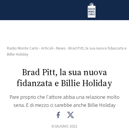
Vai al contenuto
Radio Monte Carlo
Radio Monte Carlo
›
Articoli
›
News
›
Brad Pitt, la sua nuova fidanzata e
HOME
Billie Holiday
RADIO
Brad Pitt, la sua nuova
fidanzata e Billie Holiday
WEB
RADIO
Pare proprio che l'attore abbia una relazione molto
seria. E di mezzo ci sarebbe anche Billie Holiday
PLAYLIST
NEWS
8 GIUGNO 2021