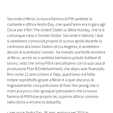
Secondo il Mirror, la nuova fiamma di Pitt sarebbe la
cantante e attrice Andra Day, che quest’anno era in gara agli
Oscar per il film The United States vs. Billie Holiday, che le è
comunque valso il Golden Globe. Secondo il tabloid, i due
si sarebbero conosciuti proprio lo scorso aprile durante la
cerimonia alla Union Station di Los Angeles, e avrebbero
deciso di scambiarsi i numeri. ha rivelato una fonte anonima
al Mirror, anche se si sarebbe benissimo potuto trattare di
lavoro, visto che ormai Pitt è lanciatissimo con la sua casa di
produzione Plan B Entertainment, che dopo aver finanziato
film come 12 anni schiavo e Okja, quest’anno si è fatta
notare soprattutto grazie a Minari e a quel discorso di
ringraziamento così particolare di Yoon Yeo-jeong che ci
mancava poco che i gossipari pensassero che la nuova
fiamma di Pitt fosse proprio lei, la prima attrice coreana
nella storia a vincere la statuetta.
i, per ora è Andra Day, 36 anni, esplosa nel 2015 in