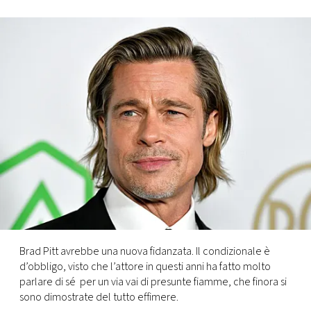
FOTO
CONCORSI
EVENTI
VIDEO
TV
PRINCIPATO
DI
Brad Pitt avrebbe una nuova fidanzata. Il condizionale è
MONACO
d’obbligo, visto che l’attore in questi anni ha fatto molto
parlare di sé per un via vai di presunte fiamme, che finora si
sono dimostrate del tutto effimere.
RMC