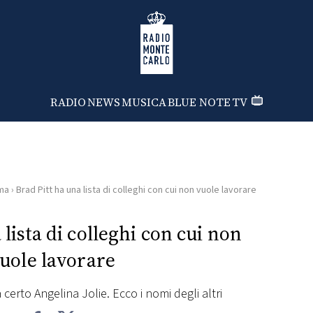
Radio Monte Carlo
RADIO
NEWS
MUSICA
BLUE NOTE
TV
ma
›
Brad Pitt ha una lista di colleghi con cui non vuole lavorare
 lista di colleghi con cui non
uole lavorare
erto Angelina Jolie. Ecco i nomi degli altri