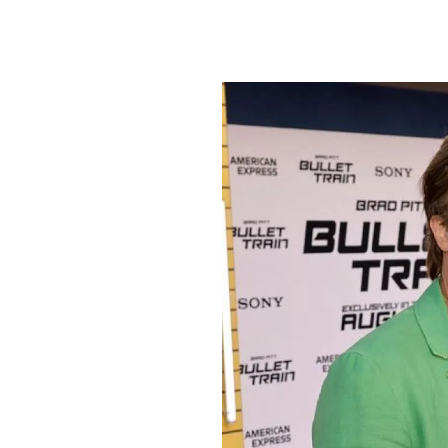
PLAYLIST
NEWS
FOTO
CONCORSI
EVENTI
VIDEO
TV
PRINCIPATO