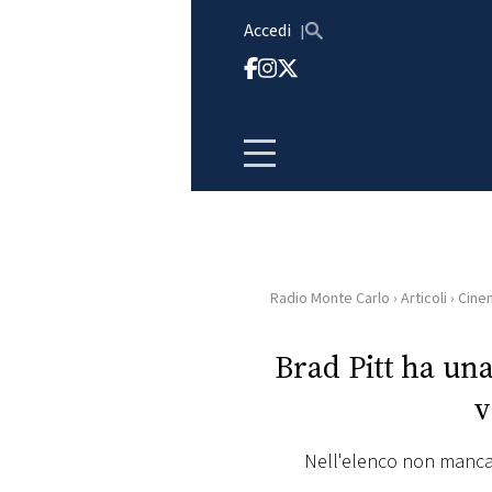
Vai al contenuto
Accedi
Radio Monte Carlo
›
Articoli
›
Cine
HOME
Brad Pitt ha una
RADIO
v
WEB
RADIO
Nell'elenco non manca c