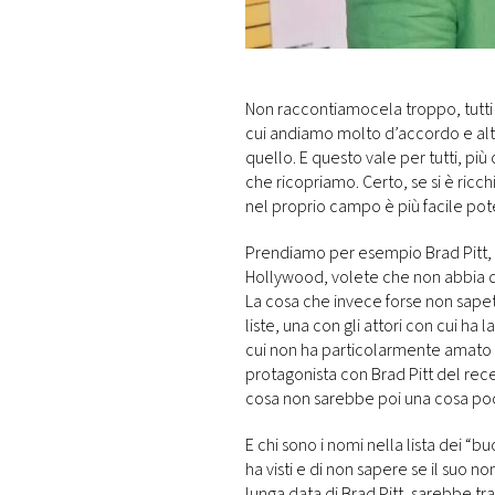
DI
MONACO
RMC
Non raccontiamocela troppo, tutti
CONSIGLIA
cui andiamo molto d’accordo e al
quello. E questo vale per tutti, pi
che ricopriamo. Certo, se si è ricc
nel proprio campo è più facile pot
Prendiamo per esempio Brad Pitt, un
Hollywood, volete che non abbia dei
La cosa che invece forse non sapet
liste, una con gli attori con cui ha 
cui non ha particolarmente amato 
protagonista con Brad Pitt del rece
cosa non sarebbe poi una cosa poco
E chi sono i nomi nella lista dei “b
ha visti e di non sapere se il suo n
lunga data di Brad Pitt, sarebbe tr