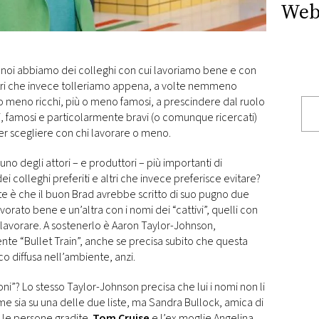
Web
 noi abbiamo dei colleghi con cui lavoriamo bene e con
tri che invece tolleriamo appena, a volte nemmeno
ù o meno ricchi, più o meno famosi, a prescindere dal ruolo
hi, famosi e particolarmente bravi (o comunque ricercati)
er scegliere con chi lavorare o meno.
o degli attori – e produttori – più importanti di
 colleghi preferiti e altri che invece preferisce evitare?
e è che il buon Brad avrebbe scritto di suo pugno due
lavorato bene e un’altra con i nomi dei “cattivi”, quelli con
lavorare. A sostenerlo è Aaron Taylor-Johnson,
nte “Bullet Train”, anche se precisa subito che questa
 diffusa nell’ambiente, anzi.
uoni”? Lo stesso Taylor-Johnson precisa che lui i nomi non li
ome sia su una delle due liste, ma Sandra Bullock, amica di
a le persone gradite.
Tom Cruise
e l’ex moglie Angelina