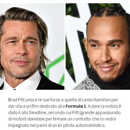
FOTO
CONCORSI
EVENTI
VIDEO
TV
PRINCIPATO
Brad Pitt unisce le sue forze a quelle di Lewis Hamilton per
DI
dar vita a un film dedicato alla
Formula 1
. A dare la notizia è
MONACO
stato il sito Deadline, secondo cui Pitt (grande appassionato
di motori) starebbe per firmare un contratto che lo vedrà
RMC
impegnato nei panni di un ex pilota automobilistico.