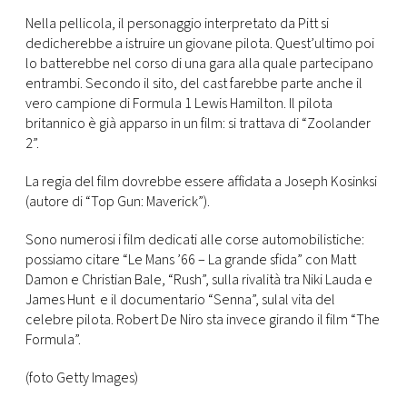
CONSIGLIA
Nella pellicola, il personaggio interpretato da Pitt si
dedicherebbe a istruire un giovane pilota. Quest’ultimo poi
lo batterebbe nel corso di una gara alla quale partecipano
entrambi. Secondo il sito, del cast farebbe parte anche il
vero campione di Formula 1 Lewis Hamilton. Il pilota
britannico è già apparso in un film: si trattava di “Zoolander
2”.
La regia del film dovrebbe essere affidata a Joseph Kosinksi
(autore di “Top Gun: Maverick”).
Sono numerosi i film dedicati alle corse automobilistiche:
possiamo citare “Le Mans ’66 – La grande sfida” con Matt
Damon e Christian Bale, “Rush”, sulla rivalità tra Niki Lauda e
James Hunt e il documentario “Senna”, sulal vita del
celebre pilota. Robert De Niro sta invece girando il film “The
Formula”.
(foto Getty Images)