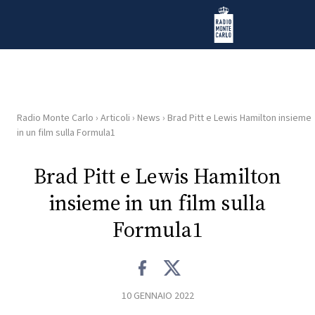
Vai al contenuto
Radio Monte Carlo
Radio Monte Carlo
›
Articoli
›
News
›
Brad Pitt e Lewis Hamilton insieme
HOME
in un film sulla Formula1
RADIO
Brad Pitt e Lewis Hamilton
insieme in un film sulla
WEB
RADIO
Formula1
PLAYLIST
10 GENNAIO 2022
NEWS