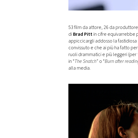
DI
MONACO
RMC
53 film da attore, 26 da produttore
CONSIGLIA
di
Brad Pitt
in cifre equivarrebbe p
appiccicargli addosso la fastidiosa
convissuto e che ai più ha fatto per
ruoli drammatici e più leggeri (per 
in “
The Snatch
” o “
Burn after readin
alla media.