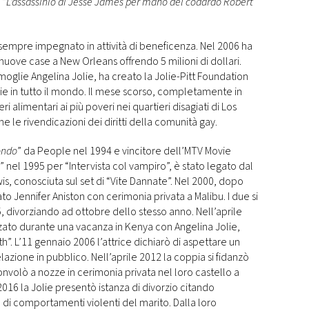
 “
L’assassinio di Jesse James per mano del codardo Robert
a sempre impegnato in attività di beneficenza. Nel 2006 ha
 nuove case a New Orleans offrendo 5 milioni di dollari.
moglie Angelina Jolie, ha creato la Jolie-Pitt Foundation
rie in tutto il mondo. Il mese scorso, completamente in
ri alimentari ai più poveri nei quartieri disagiati di Los
e le rivendicazioni dei diritti della comunità gay.
ondo
” da People nel 1994 e vincitore dell’MTV Movie
nel 1995 per “Intervista col vampiro”, è stato legato dal
wis, conosciuta sul set di “Vite Dannate”. Nel 2000, dopo
o Jennifer Aniston con cerimonia privata a Malibu. I due si
, divorziando ad ottobre dello stesso anno. Nell’aprile
zzato durante una vacanza in Kenya con Angelina Jolie,
th”. L’11 gennaio 2006 l’attrice dichiarò di aspettare un
elazione in pubblico. Nell’aprile 2012 la coppia si fidanzò
onvolò a nozze in cerimonia privata nel loro castello a
 2016 la Jolie presentò istanza di divorzio citando
do di comportamenti violenti del marito. Dalla loro