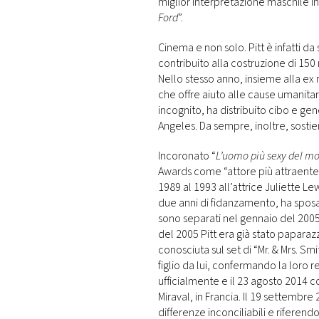
miglior interpretazione maschile in
Ford
”.
Cinema e non solo. Pitt è infatti d
contribuito alla costruzione di 150
Nello stesso anno, insieme alla ex 
che offre aiuto alle cause umanita
incognito, ha distribuito cibo e gene
Angeles. Da sempre, inoltre, sostien
Incoronato “
L’uomo più sexy del m
Awards come “attore più attraente” 
1989 al 1993 all’attrice Juliette Le
due anni di fidanzamento, ha sposat
sono separati nel gennaio del 2005
del 2005 Pitt era già stato papara
conosciuta sul set di “Mr. & Mrs. Smi
figlio da lui, confermando la loro r
ufficialmente e il 23 agosto 2014 c
Miraval, in Francia. Il 19 settembre
differenze inconciliabili e riferen