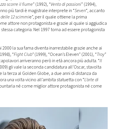
zzo scorre il fiume
” (1992), “
Vento di passioni
” (1994),
anno più tardi è magistrale interprete in “
Seven
“, accanto
o delle 12 scimmi
e”, per il quale ottiene la prima
ome attore non protagonista e grazie al quale si aggiudica
a stessa categoria. Nel 1997 torna ad essere protagonista
nni 2000 la sua fama diventa inarrestabile grazie anche ai
(1998), “
Fight Club”
(1999), “Ocean’s Eleven” (2001), “
Troy
”
I capolavori arriveranno però in età ancora più adulta. “
Il
2009) gli vale la seconda candidatura all’Oscar, stavolta
e la terza al Golden Globe, a due anni di distanza da
cora una volta vicino all’ambita statuetta con “
L’arte di
a spuntarla né come miglior attore protagonista né come