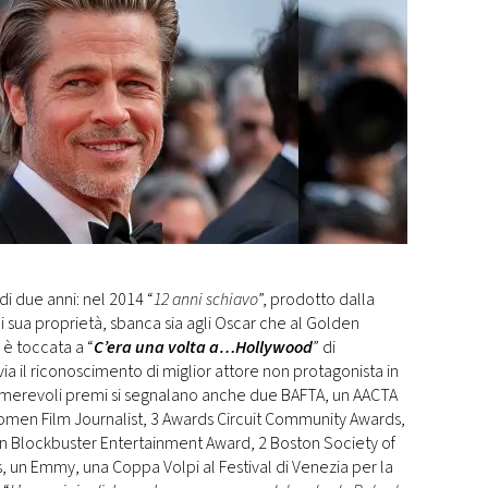
i due anni: nel 2014 “
12 anni schiavo
”, prodotto dalla
sua proprietà, sbanca sia agli Oscar che al Golden
 è toccata a “
C’era una volta a…Hollywood
” di
 via il riconoscimento di miglior attore non protagonista in
umerevoli premi si segnalano anche due BAFTA, un AACTA
Women Film Journalist, 3 Awards Circuit Community Awards,
, un Blockbuster Entertainment Award, 2 Boston Society of
ds, un Emmy, una Coppa Volpi al Festival di Venezia per la