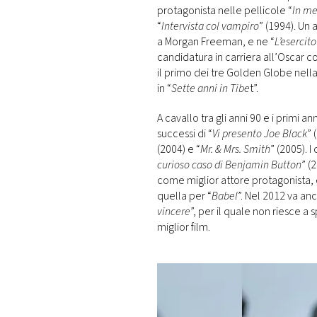
protagonista nelle pellicole “
In me
“
Intervista col vampiro
” (1994). Un 
a Morgan Freeman, e ne “
L’esercit
candidatura in carriera all’Oscar c
il primo dei tre Golden Globe nell
in “
Sette anni in Tibe
t”.
A cavallo tra gli anni 90 e i primi a
successi di “
Vi presento Joe Black
” 
(2004) e “
Mr. & Mrs. Smith
” (2005). 
curioso caso di Benjamin Button
” (
come miglior attore protagonista, 
quella per “
Babel
”. Nel 2012 va an
vincere
”, per il quale non riesce 
miglior film.