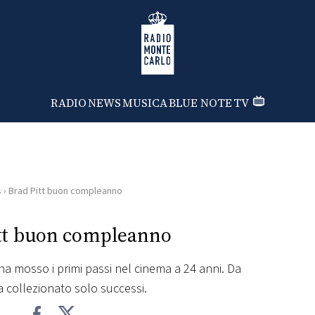
Radio Monte Carlo
RADIO
NEWS
MUSICA
BLUE NOTE
TV
s
›
Brad Pitt buon compleanno
tt buon compleanno
ha mosso i primi passi nel cinema a 24 anni. Da
a collezionato solo successi.