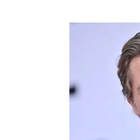
PLAYLIST
NEWS
FOTO
CONCORSI
EVENTI
VIDEO
TV
PRINCIPATO