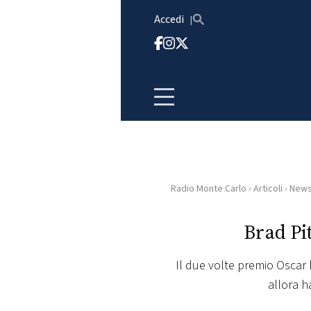
Vai al contenuto
Accedi
Radio Monte Carlo
›
Articoli
›
New
HOME
Brad Pi
RADIO
Il due volte premio Oscar 
WEB
allora h
RADIO