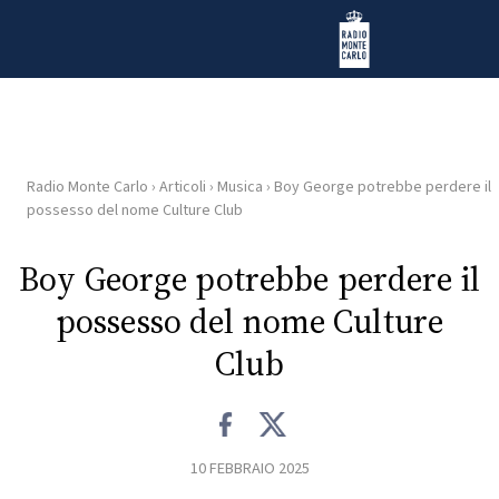
Vai al contenuto
Radio Monte Carlo
Radio Monte Carlo
›
Articoli
›
Musica
›
Boy George potrebbe perdere il
HOME
possesso del nome Culture Club
RADIO
Boy George potrebbe perdere il
possesso del nome Culture
WEB
RADIO
Club
PLAYLIST
10 FEBBRAIO 2025
NEWS