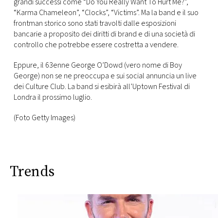
CONSIGLIA
grandi successi come “Do You Really Want To Hurt Me?”,
“Karma Chameleon”, “Clocks”, “Victims”. Ma la band e il suo
frontman storico sono stati travolti dalle esposizioni
bancarie a proposito dei diritti di brand e di una società di
controllo che potrebbe essere costretta a vendere.
Eppure, il 63enne George O’Dowd (vero nome di Boy
George) non se ne preoccupa e sui social annuncia un live
dei Culture Club. La band si esibirà all’Uptown Festival di
Londra il prossimo luglio.
(Foto Getty Images)
Trends