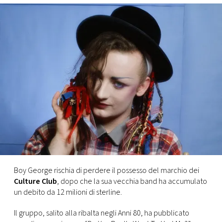
FOTO
CONCORSI
EVENTI
VIDEO
TV
PRINCIPATO
Boy George rischia di perdere il possesso del marchio dei
DI
Culture Club
, dopo che la sua vecchia band ha accumulato
MONACO
un debito da 12 milioni di sterline.
Il gruppo, salito alla ribalta negli Anni 80, ha pubblicato
RMC