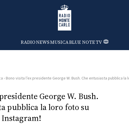
Radio Monte Carlo
RADIO
NEWS
MUSICA
BLUE NOTE
TV
ca
›
Bono visita l’ex presidente George W. Bush. Che entusiasta pubblica la l
x presidente George W. Bush.
a pubblica la loro foto su
Instagram!