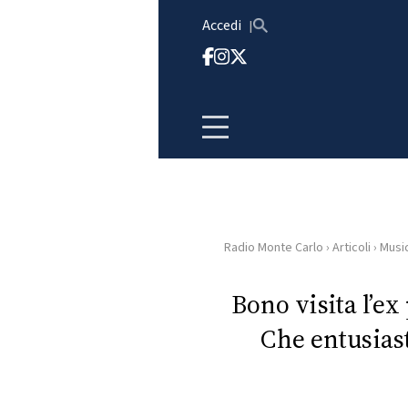
Vai al contenuto
Accedi
Radio Monte Carlo
›
Articoli
›
Musi
HOME
Bono visita l’e
RADIO
Che entusiast
WEB
RADIO