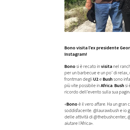
DI
MONACO
RMC
CONSIGLIA
Bono visita l’ex presidente Geor
Instagram!
Bono
si è recato in
visita
nel ranch
per un barbecue e un po’ di relax,
frontman degli
U2
e
Bush
sono infa
più vite possibile in
Africa
.
Bush
si 
ricordo dell’evento sulla sua pagi
«
Bono
è il vero affare. Ha un gran 
soddisfacente. @laurawbush e io gl
delle attività di @thebushcenter, 
aiutare l’Africa».