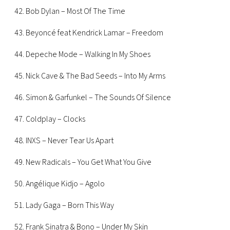
42. Bob Dylan – Most Of The Time
43. Beyoncé feat Kendrick Lamar – Freedom
44. Depeche Mode – Walking In My Shoes
45. Nick Cave & The Bad Seeds – Into My Arms
46. Simon & Garfunkel – The Sounds Of Silence
47. Coldplay – Clocks
48. INXS – Never Tear Us Apart
49. New Radicals – You Get What You Give
50. Angélique Kidjo – Agolo
51. Lady Gaga – Born This Way
52. Frank Sinatra & Bono – Under My Skin