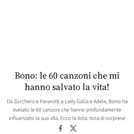
FOTO
CONCORSI
EVENTI
VIDEO
Bono: le 60 canzoni che mi
TV
hanno salvato la vita!
PRINCIPATO
Da Zucchero e Pavarotti a Lady GaGa e Adele, Bono ha
DI
rivelato le 60 canzoni che hanno profondamente
MONACO
influenzato la sua vita. Ecco la lista: ricca di sorprese
RMC