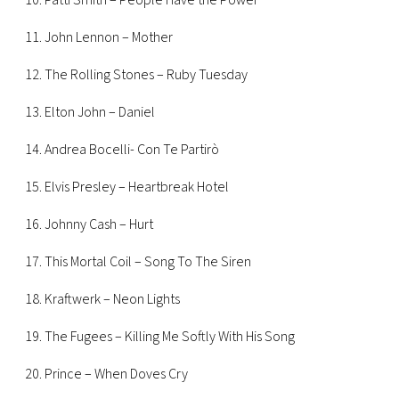
10. Patti Smith – People Have the Power
11. John Lennon – Mother
12. The Rolling Stones – Ruby Tuesday
13. Elton John – Daniel
14. Andrea Bocelli- Con Te Partirò
15. Elvis Presley – Heartbreak Hotel
16. Johnny Cash – Hurt
17. This Mortal Coil – Song To The Siren
18. Kraftwerk – Neon Lights
19. The Fugees – Killing Me Softly With His Song
20. Prince – When Doves Cry