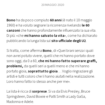
CONSIGLIA
20 MAGGIO 2020
Bono
ha da poco compiuto
60 anni
(è nato il 10 maggio
1960) e ha voluto segnare la ricorrenza rivelando
le 60
canzoni
che hanno profondamente influenzato la sua vita.
Di più: «che
mi hanno salvato la vita
», come ha dichiarato
pubblicando la lunga lista sul
sito ufficiale degli U2
.
Si tratta, come afferma
Bono
, di «Quei brani senza i quali
non avrei potuto vivere, quelli che mi hanno portato dove
sono oggi, da 0 a 60,
che mi hanno fatto superare graffi,
problemi,
da quelli seri a quelli meno e che mi hanno
portato gioia,
soprattutto gioia
… Voglio ringraziare gli
artisti e tutti coloro che li hanno aiutati nella realizzazione.
Loro hanno fatto lo stesso anche per me».
La lista è ricca di
sorprese
. Si va da Elvis Presley, Bruce
Springsteen, David Bowie e Patti Smith a Lady GaGa,
Madonna e Adele.