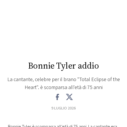
FOTO
CONCORSI
EVENTI
VIDEO
Bonnie Tyler addio
TV
La cantante, celebre per il brano "Total Eclipse of the
Heart". è scomparsa all'età di 75 anni
PRINCIPATO
DI
MONACO
9 LUGLIO 2026
RMC
Bonnie Tyler è scomparsa all’età di 75 anni. La cantante era