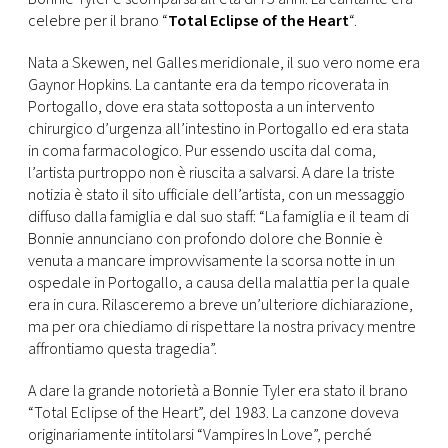
CONSIGLIA
celebre per il brano “
Total Eclipse of the Heart
“.
Nata a Skewen, nel Galles meridionale, il suo vero nome era
Gaynor Hopkins. La cantante era da tempo ricoverata in
Portogallo, dove era stata sottoposta a un intervento
chirurgico d’urgenza all’intestino in Portogallo ed era stata
in coma farmacologico. Pur essendo uscita dal coma,
l’artista purtroppo non è riuscita a salvarsi. A dare la triste
notizia è stato il sito ufficiale dell’artista, con un messaggio
diffuso dalla famiglia e dal suo staff: “La famiglia e il team di
Bonnie annunciano con profondo dolore che Bonnie è
venuta a mancare improvvisamente la scorsa notte in un
ospedale in Portogallo, a causa della malattia per la quale
era in cura. Rilasceremo a breve un’ulteriore dichiarazione,
ma per ora chiediamo di rispettare la nostra privacy mentre
affrontiamo questa tragedia”.
A dare la grande notorietà a Bonnie Tyler era stato il brano
“Total Eclipse of the Heart”, del 1983. La canzone doveva
originariamente intitolarsi “Vampires In Love”, perché