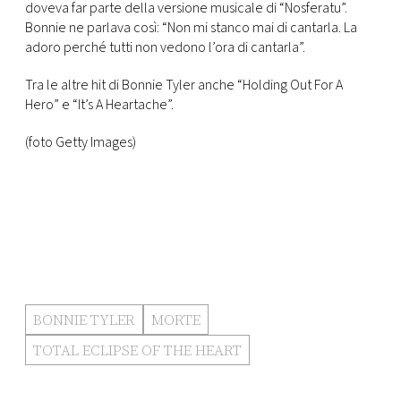
doveva far parte della versione musicale di “Nosferatu”.
Bonnie ne parlava così: “Non mi stanco mai di cantarla. La
adoro perché tutti non vedono l’ora di cantarla”.
Tra le altre hit di Bonnie Tyler anche “Holding Out For A
Hero” e “It’s A Heartache”.
(foto Getty Images)
BONNIE TYLER
MORTE
TOTAL ECLIPSE OF THE HEART