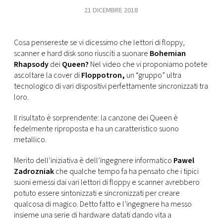
CONSIGLIA
21 DICEMBRE 2018
Cosa pensereste se vi dicessimo che lettori di floppy,
scanner e hard disk sono riusciti a suonare
Bohemian
Rhapsody
dei
Queen?
Nel video che vi proponiamo potete
ascoltare la cover di
Floppotron,
un “gruppo” ultra
tecnologico di vari dispositivi perfettamente sincronizzati tra
loro.
Il risultato è sorprendente: la canzone dei Queen è
fedelmente riproposta e ha un caratteristico suono
metallico.
Merito dell’iniziativa è dell’ingegnere informatico
Pawel
Zadrozniak
che qualche tempo fa ha pensato che i tipici
suoni emessi dai vari lettori di floppy e scanner avrebbero
potuto essere sintonizzati e sincronizzati per creare
qualcosa di magico. Detto fatto e l’ingegnere ha messo
insieme una serie di hardware datati dando vita a