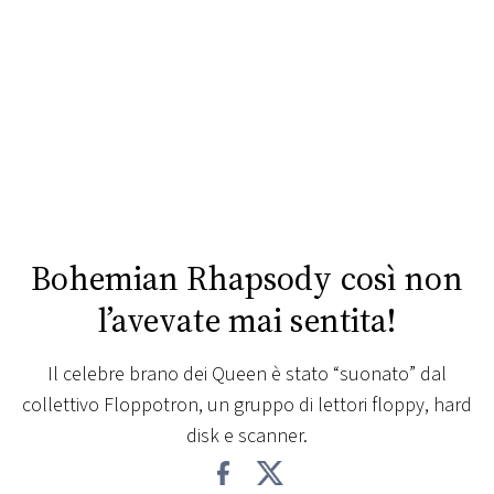
FOTO
CONCORSI
EVENTI
VIDEO
Bohemian Rhapsody così non
TV
l’avevate mai sentita!
PRINCIPATO
Il celebre brano dei Queen è stato “suonato” dal
DI
collettivo Floppotron, un gruppo di lettori floppy, hard
MONACO
disk e scanner.
RMC