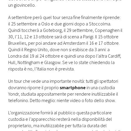
CONSIGLIA
un giovincello.
A settembre però quel tour senza fine finalmente riprende:
il 25 settembre a Oslo e due giorni dopo a Stoccolma.
Quindi toccherà a Goteborg, il 29 settembre, Copenaghen il
30, l’11, 12 e 13 ottobre sarà di scena a Parigi. Il 15 ottobre
Bruxelles, per poi andare ad Amsterdam il 16 e 17 ottobre.
Quindi il Regno Unito, dove non si esibisce da 3 anni: a
Londra dal 19 al 24 ottobre e quindi una dopo l’altra Cardiff,
Hull, Nottingham e Glasgow. Se ve lo state chiedendo la
risposta è no, l’Italia non è prevista.
Un tour che vede una importante novità: tutti gli spettatori
dovranno riporre il proprio
smartphone
in una custodia
Yondr, studiata appositamente per rendere inutilizzabile il
telefonino. Detto meglio: niente video o foto dello show.
L’organizzazione fornirà al pubblico questa particolare
custodia e l’apparecchio resterà nella disponibilità del
proprietario, ma inutilizzabile per tutta la durata del