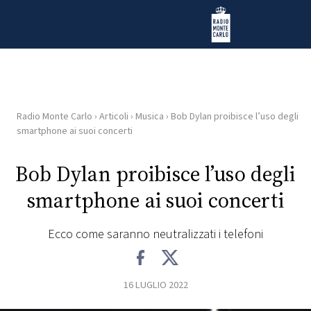
Vai al contenuto
Radio Monte Carlo
Radio Monte Carlo
›
Articoli
›
Musica
›
Bob Dylan proibisce l’uso degli
HOME
smartphone ai suoi concerti
RADIO
Bob Dylan proibisce l’uso degli
smartphone ai suoi concerti
WEB
RADIO
Ecco come saranno neutralizzati i telefoni
PLAYLIST
16 LUGLIO 2022
NEWS