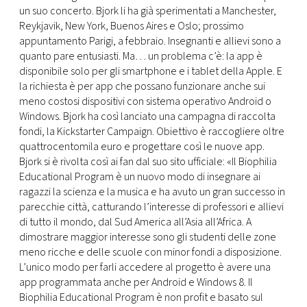
un suo concerto. Bjork li ha già sperimentati a Manchester,
Reykjavik, New York, Buenos Aires e Oslo; prossimo
appuntamento Parigi, a febbraio. Insegnanti e allievi sono a
quanto pare entusiasti. Ma… un problema c’è: la app è
disponibile solo per gli smartphone e i tablet della Apple. E
la richiesta è per app che possano funzionare anche sui
meno costosi dispositivi con sistema operativo Android o
Windows. Bjork ha così lanciato una campagna di raccolta
fondi, la Kickstarter Campaign. Obiettivo è raccogliere oltre
quattrocentomila euro e progettare così le nuove app.
Bjork si è rivolta così ai fan dal suo sito ufficiale: «Il Biophilia
Educational Program è un nuovo modo di insegnare ai
ragazzi la scienza e la musica e ha avuto un gran successo in
parecchie città, catturando l’interesse di professori e allievi
di tutto il mondo, dal Sud America all’Asia all’Africa. A
dimostrare maggior interesse sono gli studenti delle zone
meno ricche e delle scuole con minor fondi a disposizione.
L’unico modo per farli accedere al progetto è avere una
app programmata anche per Android e Windows 8. Il
Biophilia Educational Program è non profit e basato sul