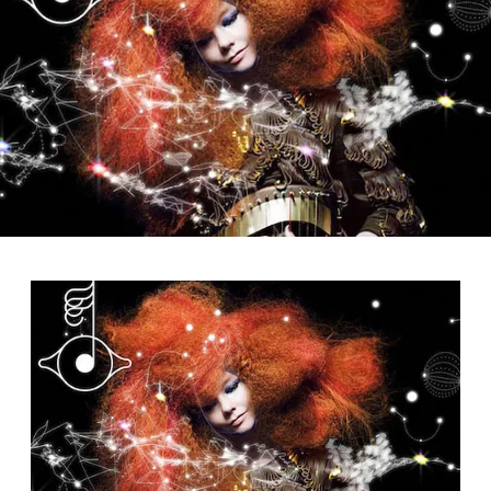
FOTO
CONCORSI
EVENTI
VIDEO
TV
PRINCIPATO
DI
MONACO
RMC