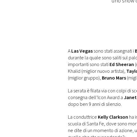
uno show c
DI
MONACO
RMC
CONSIGLIA
A
Las Vegas
sono stati assegnati i
durante la quale sono saliti sul palc
importanti sono stati
Ed Sheeran
(
Khalid (miglior nuovo artista),
Taylo
(miglior gruppo),
Bruno Mars
(migl
La serata è filata via con colpi d
consegna dell’Icon Award a
Janet
dopo ben 9 anni di silenzio.
La conduttrice
Kelly Clarkson
ha i
scuola di Santa Fe, dove sono morte
ne dite di un momento di azione