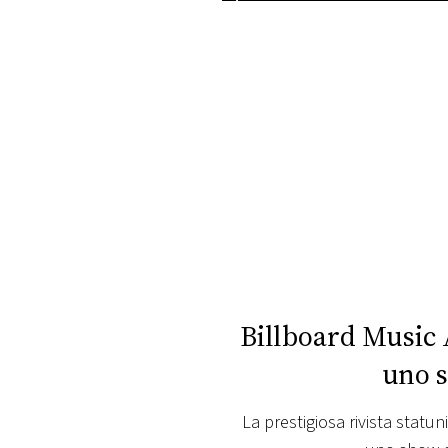
PLAYLIST
NEWS
FOTO
CONCORSI
EVENTI
VIDEO
Billboard Music 
uno 
TV
La prestigiosa rivista statu
PRINCIPATO