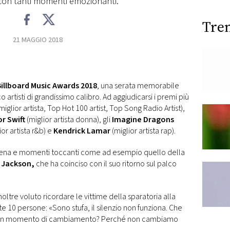
on tanti momenti emozionanti.
Tre
21 MAGGIO 2018
Billboard Music Awards 2018
, una serata memorabile
o artisti di grandissimo calibro. Ad aggiudicarsi i premi più
miglior artista, Top Hot 100 artist, Top Song Radio Artist),
r Swift
(miglior artista donna), gli
Imagine Dragons
ior artista r&b) e
Kendrick Lamar
(miglior artista rap).
i scena e momenti toccanti come ad esempio quello della
 Jackson,
che ha coinciso con il suo ritorno sul palco
noltre voluto ricordare le vittime della sparatoria alla
 10 persone: «Sono stufa, il silenzio non funziona. Che
, un momento di cambiamento? Perché non cambiamo