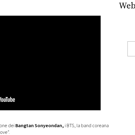
Web
zione dei
Bangtan Sonyeondan,
i BTS, la band coreana
Love”.