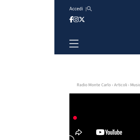
Vai al contenuto
Accedi
Radio Monte Carlo
›
Articoli
›
Musi
HOME
RADIO
WEB
RADIO