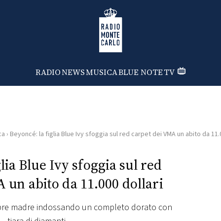
Radio Monte Carlo
RADIO
NEWS
MUSICA
BLUE NOTE
TV
ca
›
Beyoncé: la figlia Blue Ivy sfoggia sul red carpet dei VMA un abito da 11.
lia Blue Ivy sfoggia sul red
 un abito da 11.000 dollari
elebre madre indossando un completo dorato con