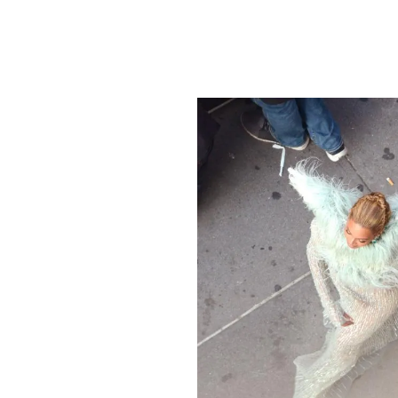
PLAYLIST
NEWS
FOTO
CONCORSI
EVENTI
VIDEO
TV
PRINCIPATO