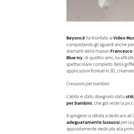
DI
MONACO
RMC
CONSIGLIA
Beyoncé
ha trionfato ai
Video Mu
conquistando gli sguardi anche per 
diamanti della maison
Francesco
Blue Ivy
, di quattro anni, ha attrat
spettacolare completo della griffe
applicazioni floreali in 3D, chiamat
Creazioni per bambini
L’abito è stato disegnato dalla
stil
per bambini
, che già veste la picc
A spingere la stilista a dedicarsi al
adeguatamente lussuosi
per la 
appositamente dedicata alla prima i