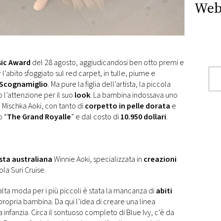
Web
sic Award
del 28 agosto, aggiudicandosi ben otto premi e
l’abito sfoggiato sul red carpet, in tulle, piume e
 Scognamiglio
. Ma pure la figlia dell’artista, la piccola
to l’attenzione per il suo
look
. La bambina indossava uno
 Mischka Aoki, con tanto di
corpetto in pelle dorata
e
o “
The Grand Royalle
” e dal costo di
10.950 dollari
.
ista australiana
Winnie Aoki, specializzata in
creazioni
ola Suri Cruise.
l’alta moda per i più piccoli è stata la mancanza di
abiti
propria bambina. Da qui l’idea di creare una linea
nfanzia. Circa il sontuoso completo di Blue Ivy, c’è da