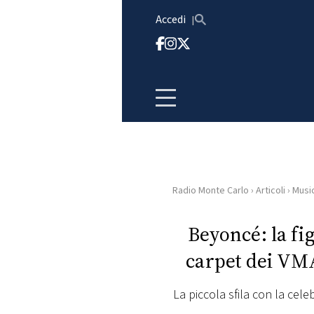
Vai al contenuto
Accedi
Radio Monte Carlo
›
Articoli
›
Musi
HOME
Beyoncé: la fig
RADIO
carpet dei VMA
WEB
RADIO
La piccola sfila con la c