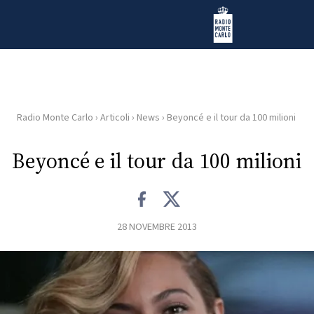
Vai al contenuto
Radio Monte Carlo
Radio Monte Carlo
›
Articoli
›
News
›
Beyoncé e il tour da 100 milioni
HOME
Beyoncé e il tour da 100 milioni
RADIO
WEB
RADIO
28 NOVEMBRE 2013
PLAYLIST
NEWS