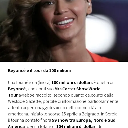
FOTO
CONCORSI
EVENTI
VIDEO
Beyoncé e il tour da 100 milioni
TV
Una tournée da (finora)
100 milioni di dollari.
È quella di
Beyoncé,
che con il suo
Mrs Carter Show World
PRINCIPATO
Tour
avrebbe raccolto, secondo quanto calcolato dalla
DI
Westside Gazette, portale di informazione particolarmente
MONACO
attento ai personaggi di spicco della comunità afro-
americana. Iniziato lo scorso 15 aprile a Belgrado, in Serbia,
il tour ha contato finora
59 show tra Europa, Nord e Sud
RMC
America
, per un totale di
104 milioni di dollari
di