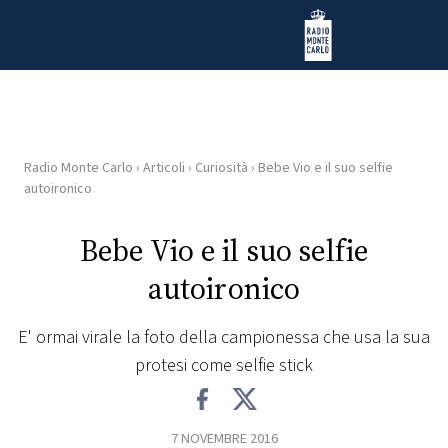
Vai al contenuto
Radio Monte Carlo
Radio Monte Carlo
›
Articoli
›
Curiosità
›
Bebe Vio e il suo selfie
HOME
autoironico
RADIO
Bebe Vio e il suo selfie
autoironico
WEB
RADIO
E' ormai virale la foto della campionessa che usa la sua
protesi come selfie stick
PLAYLIST
NEWS
7 NOVEMBRE 2016