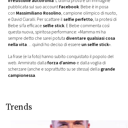
irresistibile autoironia
. L’ultima prova è un’immagine
CONSIGLIA
pubblicata sul suo account
Facebook
: Bebe è in posa
con
Massimiliano Rosolino
, campione olimpico di nuoto,
e David Ciaralli. Per scattare il
selfie perfetto
, la protesi di
Bebe si fa efficace
selfie stick
. E Bebe commenta così
questa nuova, spiritosa performance: «Mamma mi ha
sempre detto che sarei potuta
diventare qualsiasi cosa
nella vita
… quindi ho deciso di essere
un selfie stick
».
La frase (e la foto) hanno subito conquistato il popolo del
web. Ammirato dalla
forza d’animo
e dalla voglia di
scherzare (anche e soprattutto su se stessa) della
grande
campionessa
.
Trends