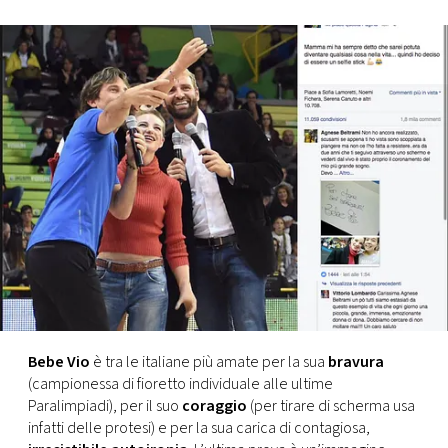
FOTO
CONCORSI
EVENTI
VIDEO
TV
PRINCIPATO
DI
Bebe Vio
è tra le italiane più amate per la sua
bravura
MONACO
(campionessa di fioretto individuale alle ultime
Paralimpiadi), per il suo
coraggio
(per tirare di scherma usa
infatti delle protesi) e per la sua carica di contagiosa,
RMC