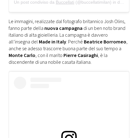
Un post condiviso da
Buccellati
(@buccellatimilan) in data:
19 G
Le immagini, realizzate dal fotografo britannico Josh Olins,
fanno parte della
nuova campagna
di un ben noto brand
italiano di alta gioielleria. La campagna è davvero
all’insegna del
Made in Italy
. Perché
Beatrice Borromeo
,
anche se adesso trascorre buona parte del suo tempo a
Monte Carlo
, con il marito
Pierre Casiraghi
, è la
discendente di una nobile casata italiana.