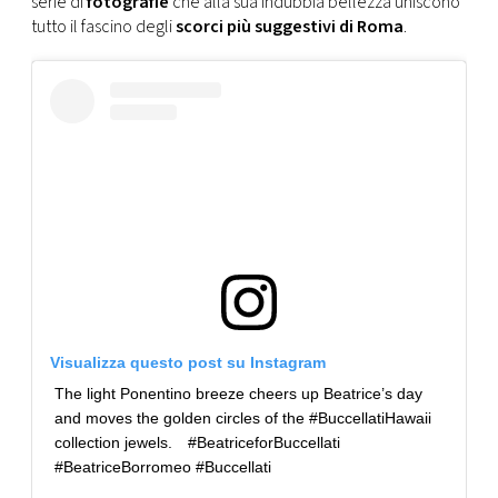
serie di
fotografie
che alla sua indubbia bellezza uniscono
CONSIGLIA
tutto il fascino degli
scorci più suggestivi di Roma
.
Visualizza questo post su Instagram
The light Ponentino breeze cheers up Beatrice’s day
and moves the golden circles of the #BuccellatiHawaii
collection jewels.⠀ #BeatriceforBuccellati
#BeatriceBorromeo #Buccellati