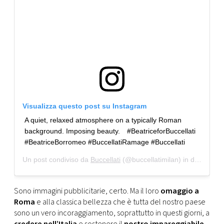
Visualizza questo post su Instagram
A quiet, relaxed atmosphere on a typically Roman
background. Imposing beauty.⠀ #BeatriceforBuccellati
#BeatriceBorromeo #BuccellatiRamage #Buccellati
Un post condiviso da
Buccellati
(@buccellatimilan) in data:
20 G
Sono immagini pubblicitarie, certo. Ma il loro
omaggio a
Roma
e alla classica bellezza che è tutta del nostro paese
sono un vero incoraggiamento, soprattutto in questi giorni, a