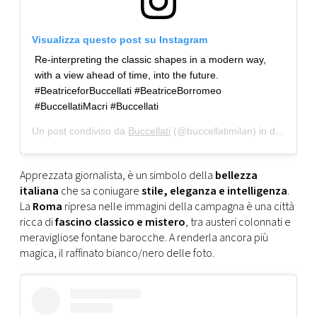
Visualizza questo post su Instagram
Re-interpreting the classic shapes in a modern way,
with a view ahead of time, into the future.⠀
#BeatriceforBuccellati #BeatriceBorromeo
#BuccellatiMacri #Buccellati
Un post condiviso da
Buccellati
(@buccellatimilan) in data:
21 G
Apprezzata giornalista, è un simbolo della
bellezza
italiana
che sa coniugare
stile, eleganza e intelligenza
.
La
Roma
ripresa nelle immagini della campagna è una città
ricca di
fascino classico e mistero
, tra austeri colonnati e
meravigliose fontane barocche. A renderla ancora più
magica, il raffinato bianco/nero delle foto.