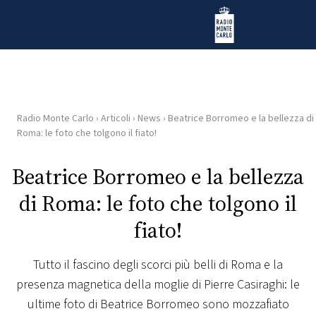
Vai al contenuto
Radio Monte Carlo
Radio Monte Carlo
›
Articoli
›
News
›
Beatrice Borromeo e la bellezza di
HOME
Roma: le foto che tolgono il fiato!
RADIO
Beatrice Borromeo e la bellezza
di Roma: le foto che tolgono il
WEB
RADIO
fiato!
PLAYLIST
Tutto il fascino degli scorci più belli di Roma e la
presenza magnetica della moglie di Pierre Casiraghi: le
NEWS
ultime foto di Beatrice Borromeo sono mozzafiato