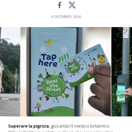
FOTO
6 DICEMBRE 2016
CONCORSI
EVENTI
VIDEO
TV
PRINCIPATO
DI
MONACO
Superare la pigrizia
, giocando! Il medico britannico
RMC