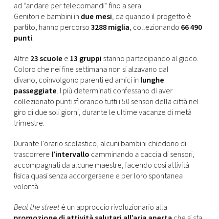
ad “andare per telecomandi” fino a sera.
Genitori e bambini in
due mesi
, da quando il progetto è
partito, hanno percorso
3288 miglia
, collezionando
66 490
punti
.
Altre
23 scuole
e
13 gruppi
stanno partecipando al gioco.
Coloro che nei fine settimana non si alzavano dal
divano, coinvolgono parenti ed amici in
lunghe
passeggiate
. I più determinati confessano di aver
collezionato punti sfiorando tutti i 50 sensori della città nel
giro di due soli giorni, durante le ultime vacanze di metà
trimestre.
Durante l’orario scolastico, alcuni bambini chiedono di
trascorrere
l’intervallo
camminando a caccia di sensori,
accompagnati da alcune maestre, facendo così attività
fisica quasi senza accorgersene e per loro spontanea
volontà.
Beat the street
è un approccio rivoluzionario alla
promozione di attività salutari all’aria aperta
che si sta