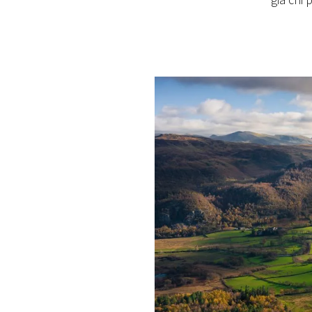
già chi 
PLAYLIST
NEWS
FOTO
CONCORSI
EVENTI
VIDEO
TV
PRINCIPATO