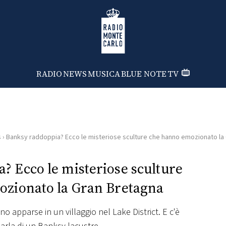
Radio Monte Carlo
RADIO
NEWS
MUSICA
BLUE NOTE
TV
s
›
Banksy raddoppia? Ecco le misteriose sculture che hanno emozionato la
? Ecco le misteriose sculture
zionato la Gran Bretagna
o apparse in un villaggio nel Lake District. E c'è