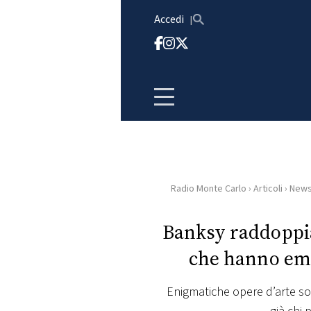
Vai al contenuto
Accedi
Radio Monte Carlo
›
Articoli
›
New
HOME
Banksy raddoppia
RADIO
che hanno emo
WEB
RADIO
Enigmatiche opere d’arte son