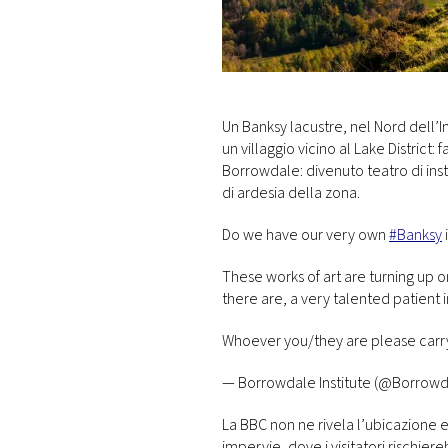
DI
MONACO
RMC
CONSIGLIA
Un Banksy lacustre, nel Nord dell’I
un villaggio vicino al Lake District
Borrowdale: divenuto teatro di insta
di ardesia della zona.
Do we have our very own
#Banksy
These works of art are turning up 
there are, a very talented patient
Whoever you/they are please car
— Borrowdale Institute (@Borrowd
La BBC non ne rivela l’ubicazione esa
impervie, dove i visitatori rischiere