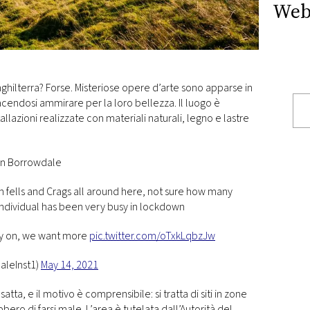
Web
nghilterra? Forse. Misteriose opere d’arte sono apparse in
: facendosi ammirare per la loro bellezza. Il luogo è
llazioni realizzate con materiali naturali, legno e lastre
in Borrowdale
on fells and Crags all around here, not sure how many
 individual has been very busy in lockdown
ry on, we want more
pic.twitter.com/oTxkLqbzJw
aleInst1)
May 14, 2021
tta, e il motivo è comprensibile: si tratta di siti in zone
bbero di farsi male. L’area è tutelata dall’Autorità del