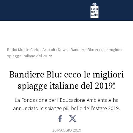
Vai al contenuto
Radio Monte Carlo
Radio Monte Carlo
›
Articoli
›
News
›
Bandiere Blu: ecco le migliori
HOME
spiagge italiane del 2019!
RADIO
Bandiere Blu: ecco le migliori
spiagge italiane del 2019!
WEB
RADIO
La Fondazione per l’Educazione Ambientale ha
annunciato le spiagge più belle dell’estate 2019.
PLAYLIST
NEWS
16 MAGGIO 2019