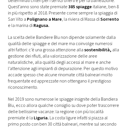
determinati criteri per i servizi offerti e per la balneazione.
CONSIGLIA
Quest’anno sono state premiate
385 spiagge
italiane, ben 8
in più rispetto al 2018. Presente come sempre la spiaggia di
San Vito a
Polignano
a Mare
, la riviera di Massa di
Sorrento
e la marina di
Ragusa.
La scelta delle Bandiere Blu non dipende solamente dalla
qualità delle spiagge e del mare ma coinvolge numerosi
altri fattori: c’è una grossa attenzione alla
sostenibilità,
alla
gestione dei rifiuti, alla valorizzazione delle aree
naturalistiche, alla qualità degli accessi al mare e anche
l’attenzione agli impianti di depurazione. Per questo motivo
accade spesso che alcune rinomate città balneari molto
frequentate ed apprezzate non ottengano il prestigioso
riconoscimento.
Nel 2019 sono numerose le spiagge insignite della Bandiera
Blu, ecco allora qualche consiglio su dove poter trascorrere
delle bellissime vacanze: la regione con più località
premiate è la
Liguria.
La costa ligure infatti si piazza al
primo posto con ben 30 città balneari, mentre sul secondo