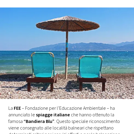
FOTO
CONCORSI
EVENTI
VIDEO
TV
PRINCIPATO
DI
La
FEE
– Fondazione per l’Educazione Ambientale – ha
MONACO
annunciato le
spiagge italiane
che hanno ottenuto la
famosa
“Bandiera
Blu”
. Questo speciale riconoscimento
viene consegnato alle località balneari che rispettano
RMC