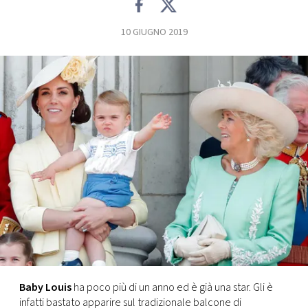
FOTO
10 GIUGNO 2019
CONCORSI
EVENTI
VIDEO
TV
PRINCIPATO
DI
MONACO
Baby Louis
ha poco più di un anno ed è già una star. Gli è
RMC
infatti bastato apparire sul tradizionale balcone di