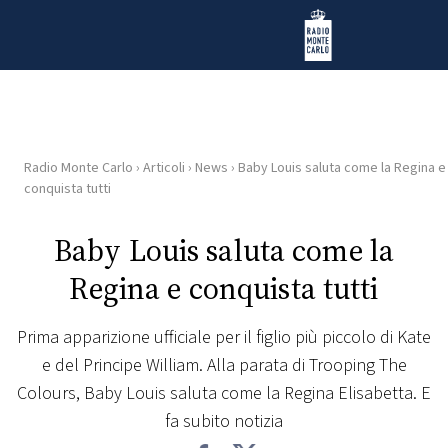
Vai al contenuto
Radio Monte Carlo
Radio Monte Carlo
›
Articoli
›
News
›
Baby Louis saluta come la Regina e
HOME
conquista tutti
RADIO
Baby Louis saluta come la
Regina e conquista tutti
WEB
RADIO
Prima apparizione ufficiale per il figlio più piccolo di Kate
e del Principe William. Alla parata di Trooping The
PLAYLIST
Colours, Baby Louis saluta come la Regina Elisabetta. E
fa subito notizia
NEWS