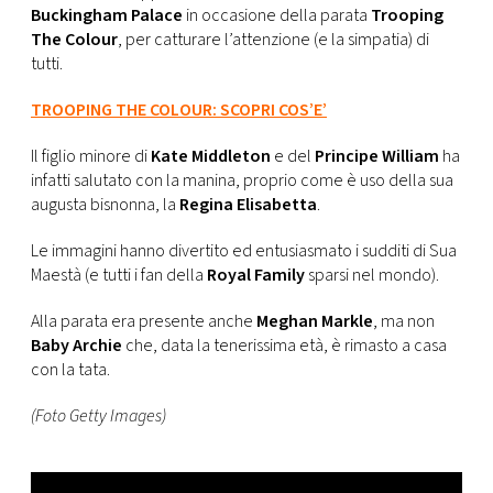
CONSIGLIA
Buckingham Palace
in occasione della parata
Trooping
The Colour
, per catturare l’attenzione (e la simpatia) di
tutti.
TROOPING THE COLOUR: SCOPRI COS’E’
Il figlio minore di
Kate
Middleton
e del
Principe William
ha
infatti salutato con la manina, proprio come è uso della sua
augusta bisnonna, la
Regina Elisabetta
.
Le immagini hanno divertito ed entusiasmato i sudditi di Sua
Maestà (e tutti i fan della
Royal Family
sparsi nel mondo).
Alla parata era presente anche
Meghan Markle
, ma non
Baby Archie
che, data la tenerissima età, è rimasto a casa
con la tata.
(Foto Getty Images)