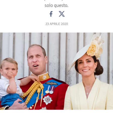
solo questo.
FOTO
23 APRILE 2020
CONCORSI
EVENTI
VIDEO
TV
PRINCIPATO
DI
MONACO
RMC