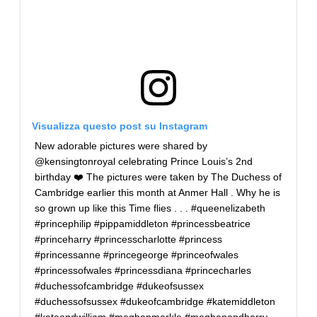
Visualizza questo post su Instagram
New adorable pictures were shared by
@kensingtonroyal celebrating Prince Louis’s 2nd
birthday ❤️ The pictures were taken by The Duchess of
Cambridge earlier this month at Anmer Hall . Why he is
so grown up like this Time flies . . . #queenelizabeth
#princephilip #pippamiddleton #princessbeatrice
#princeharry #princesscharlotte #princess
#princessanne #princegeorge #princeofwales
#princessofwales #princessdiana #princecharles
#duchessofcambridge #dukeofsussex
#duchessofsussex #dukeofcambridge #katemiddleton