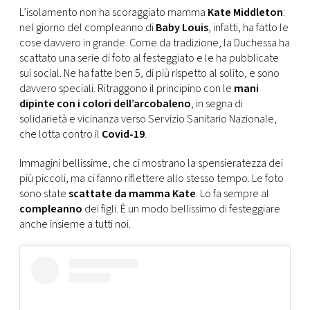
CONSIGLIA
L’isolamento non ha scoraggiato mamma
Kate Middleton
:
nel giorno del compleanno di
Baby
Louis
, infatti, ha fatto le
cose davvero in grande. Come da tradizione, la Duchessa ha
scattato una serie di foto al festeggiato e le ha pubblicate
sui social. Ne ha fatte ben 5, di più rispetto al solito, e sono
davvero speciali. Ritraggono il principino con le
mani
dipinte con i colori dell’arcobaleno
, in segna di
solidarietà e vicinanza verso Servizio Sanitario Nazionale,
che lotta contro il
Covid-19
.
Immagini bellissime, che ci mostrano la spensieratezza dei
più piccoli, ma ci fanno riflettere allo stesso tempo. Le foto
sono state
scattate da mamma Kate
. Lo fa sempre al
compleanno
dei figli. È un modo bellissimo di festeggiare
anche insieme a tutti noi.