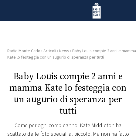
Vai al contenuto
Radio Monte Carlo
Radio Monte Carlo
›
Articoli
›
News
›
Baby Louis compie 2 anni e mamma
HOME
Kate lo festeggia con un augurio di speranza per tutti
RADIO
Baby Louis compie 2 anni e
mamma Kate lo festeggia con
WEB
RADIO
un augurio di speranza per
tutti
PLAYLIST
Come per ogni compleanno, Kate Middleton ha
NEWS
scattato delle foto speciali al piccolo. Ma non ha fatto