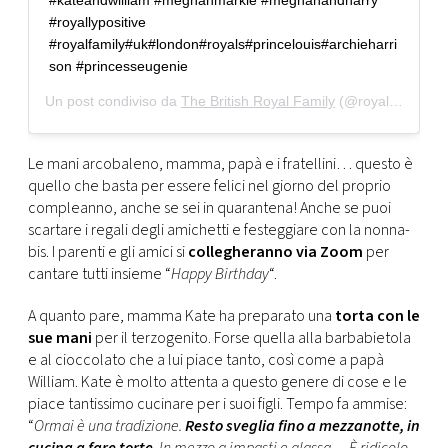
#kateandwilliam #meghanmarkle #meghanandharry
#royallypositive
#royalfamily#uk#london#royals#princelouis#archieharri
son #princesseugenie
Un post condiviso da
The British Royal Family
(@royal.family_93) in data:
Le mani arcobaleno, mamma, papà e i fratellini… questo è
quello che basta per essere felici nel giorno del proprio
compleanno, anche se sei in quarantena! Anche se puoi
scartare i regali degli amichetti e festeggiare con la nonna-
bis. I parenti e gli amici si
collegheranno via Zoom
per
cantare tutti insieme “
Happy Birthday
“.
A quanto pare, mamma Kate ha preparato una
torta con le
sue mani
per il terzogenito. Forse quella alla barbabietola
e al cioccolato che a lui piace tanto, così come a papà
William. Kate è molto attenta a questo genere di cose e le
piace tantissimo cucinare per i suoi figli. Tempo fa ammise:
“
Ormai è una tradizione.
Resto sveglia fino a mezzanotte, in