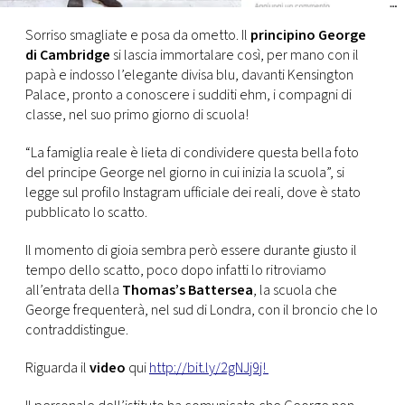
CONSIGLIA
Sorriso smagliate e posa da ometto. Il
principino George
di Cambridge
si lascia immortalare così, per mano con il
papà e indosso l’elegante divisa blu, davanti Kensington
Palace, pronto a conoscere i sudditi ehm, i compagni di
classe, nel suo primo giorno di scuola!
“La famiglia reale è lieta di condividere questa bella foto
del principe George nel giorno in cui inizia la scuola”, si
legge sul profilo Instagram ufficiale dei reali, dove è stato
pubblicato lo scatto.
Il momento di gioia sembra però essere durante giusto il
tempo dello scatto, poco dopo infatti lo ritroviamo
all’entrata della
Thomas’s Battersea
, la scuola che
George frequenterà, nel sud di Londra, con il broncio che lo
contraddistingue.
Riguarda il
video
qui
http://bit.ly/2gNJj9j!