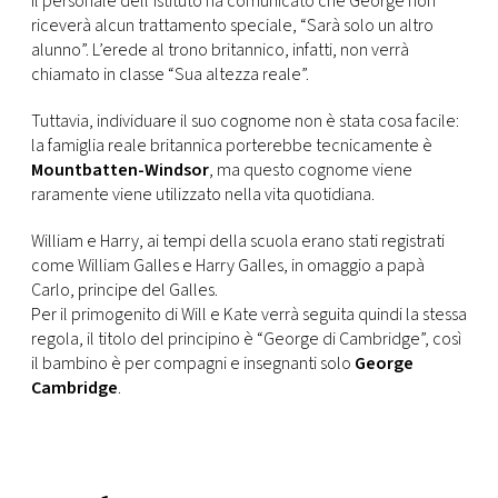
Il personale dell’istituto ha comunicato che George non
riceverà alcun trattamento speciale, “Sarà solo un altro
alunno”. L’erede al trono britannico, infatti, non verrà
chiamato in classe “Sua altezza reale”.
Tuttavia, individuare il suo cognome non è stata cosa facile:
la famiglia reale britannica porterebbe tecnicamente è
Mountbatten-Windsor
, ma questo cognome viene
raramente viene utilizzato nella vita quotidiana.
William e Harry, ai tempi della scuola erano stati registrati
come William Galles e Harry Galles, in omaggio a papà
Carlo, principe del Galles.
Per il primogenito di Will e Kate verrà seguita quindi la stessa
regola, il titolo del principino è “George di Cambridge”, così
il bambino è per compagni e insegnanti solo
George
Cambridge
.