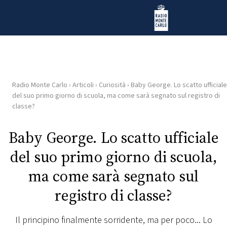
Vai al contenuto
Radio Monte Carlo
Radio Monte Carlo
›
Articoli
›
Curiosità
›
Baby George. Lo scatto ufficiale
HOME
del suo primo giorno di scuola, ma come sarà segnato sul registro di
classe?
RADIO
Baby George. Lo scatto ufficiale
WEB
del suo primo giorno di scuola,
RADIO
ma come sarà segnato sul
PLAYLIST
registro di classe?
NEWS
Il principino finalmente sorridente, ma per poco... Lo