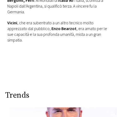
Bergomi, Ferri
. Ai Mondiali di
Italia 90
l’Italia, sconfitta a
CONSIGLIA
Napoli dall’Argentina, si qualificò terza. A vincere fu la
Germania.
Vicini
, che era subentrato a un altro tecnico molto
apprezzato dal pubblico,
Enzo Bearzot
, era amato per le
sue capacità e la sua profonda umanità, mista a un gran
simpatia.
Trends