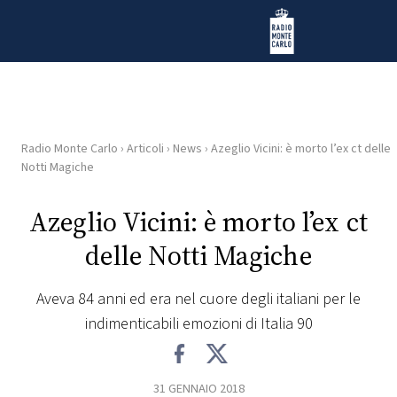
Vai al contenuto
Radio Monte Carlo
Radio Monte Carlo
›
Articoli
›
News
›
Azeglio Vicini: è morto l’ex ct delle
HOME
Notti Magiche
RADIO
Azeglio Vicini: è morto l’ex ct
delle Notti Magiche
WEB
RADIO
Aveva 84 anni ed era nel cuore degli italiani per le
indimenticabili emozioni di Italia 90
PLAYLIST
NEWS
31 GENNAIO 2018