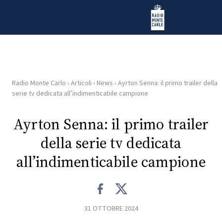
Vai al contenuto
Radio Monte Carlo
Radio Monte Carlo
›
Articoli
›
News
›
Ayrton Senna: il primo trailer della
HOME
serie tv dedicata all’indimenticabile campione
RADIO
Ayrton Senna: il primo trailer
della serie tv dedicata
WEB
RADIO
all’indimenticabile campione
PLAYLIST
31 OTTOBRE 2024
NEWS