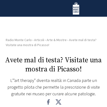
Vai al contenuto
Radio Monte Carlo
Radio Monte Carlo
›
Articoli
›
Arte & Mostre
›
Avete mal di testa?
HOME
Visitate una mostra di Picasso!
RADIO
Avete mal di testa? Visitate una
mostra di Picasso!
WEB
RADIO
L’”art therapy” diventa realtà: in Canada parte un
progetto pilota che permette la prescrizione di visite
PLAYLIST
gratuite nei museo per curare alcune patologie.
NEWS