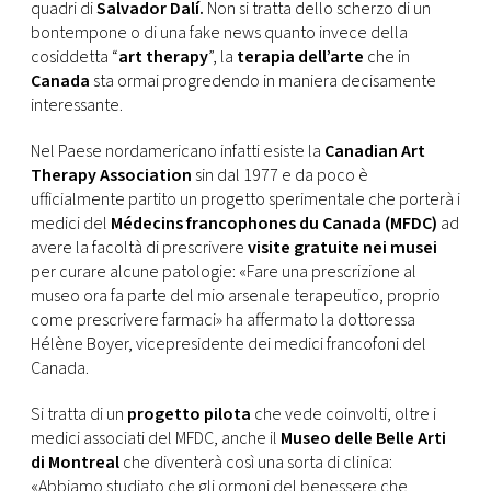
CONSIGLIA
quadri di
Salvador Dalí.
Non si tratta dello scherzo di un
bontempone o di una fake news quanto invece della
cosiddetta “
art therapy
”, la
terapia dell’arte
che in
Canada
sta ormai progredendo in maniera decisamente
interessante.
Nel Paese nordamericano infatti esiste la
Canadian Art
Therapy Association
sin dal 1977 e da poco è
ufficialmente partito un progetto sperimentale che porterà i
medici del
Médecins francophones du Canada (MFDC)
ad
avere la facoltà di prescrivere
visite gratuite nei musei
per curare alcune patologie: «Fare una prescrizione al
museo ora fa parte del mio arsenale terapeutico, proprio
come prescrivere farmaci» ha affermato la dottoressa
Hélène Boyer, vicepresidente dei medici francofoni del
Canada.
Si tratta di un
progetto pilota
che vede coinvolti, oltre i
medici associati del MFDC, anche il
Museo delle Belle Arti
di Montreal
che diventerà così una sorta di clinica:
«Abbiamo studiato che gli ormoni del benessere che