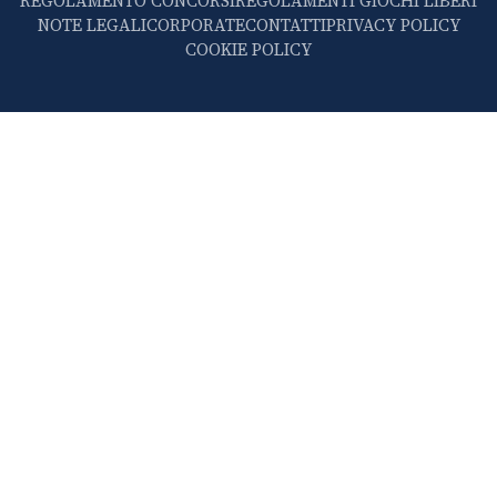
REGOLAMENTO CONCORSI
REGOLAMENTI GIOCHI LIBERI
NOTE LEGALI
CORPORATE
CONTATTI
PRIVACY POLICY
COOKIE POLICY