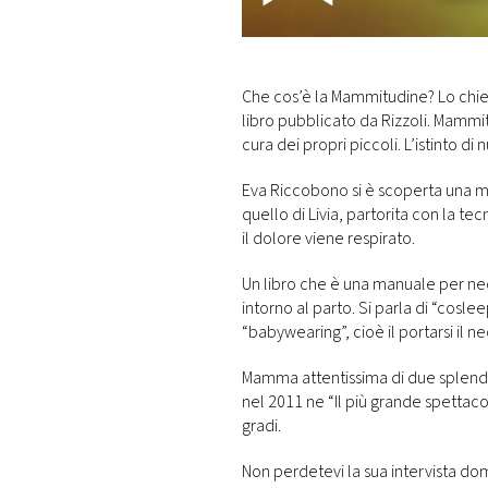
DI
MONACO
RMC
Che cos’è la Mammitudine? Lo chie
CONSIGLIA
libro pubblicato da Rizzoli. Mamm
cura dei propri piccoli. L’istinto di n
Eva Riccobono si è scoperta una 
quello di Livia, partorita con la te
il dolore viene respirato.
Un libro che è una manuale per n
intorno al parto. Si parla di “coslee
“babywearing”, cioè il portarsi il n
Mamma attentissima di due splend
nel 2011 ne “Il più grande spett
gradi.
Non perdetevi la sua intervista do