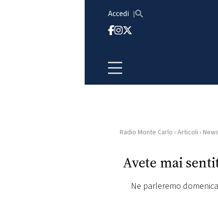
Vai al contenuto
Accedi
Radio Monte Carlo
›
Articoli
›
New
HOME
Avete mai sent
RADIO
Ne parleremo domenica 
WEB
RADIO