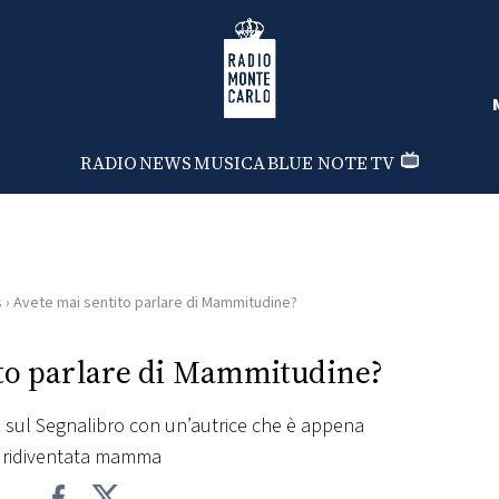
Radio Monte Carlo
RADIO
NEWS
MUSICA
BLUE NOTE
TV
s
›
Avete mai sentito parlare di Mammitudine?
ito parlare di Mammitudine?
sul Segnalibro con un’autrice che è appena
ridiventata mamma