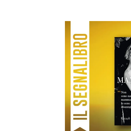
PLAYLIST
NEWS
FOTO
CONCORSI
EVENTI
VIDEO
TV
PRINCIPATO