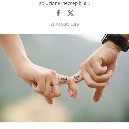
soluzione ineccepibile...
FOTO
31 MAGGIO 2019
CONCORSI
EVENTI
VIDEO
TV
PRINCIPATO
DI
MONACO
RMC