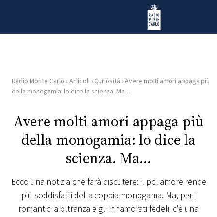
Vai al contenuto
Radio Monte Carlo
Radio Monte Carlo
›
Articoli
›
Curiosità
›
Avere molti amori appaga più
HOME
della monogamia: lo dice la scienza. Ma…
RADIO
Avere molti amori appaga più
della monogamia: lo dice la
WEB
RADIO
scienza. Ma…
PLAYLIST
Ecco una notizia che farà discutere: il poliamore rende
più soddisfatti della coppia monogama. Ma, per i
NEWS
romantici a oltranza e gli innamorati fedeli, c'è una