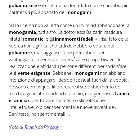
poliamorose
e il risultato ha decretato come chi abbia più
partner sia più appagato dei
monogami
.
Ma la ricerca non va letta come un invito ad abbandonare la
monogamia
, tutt’altro. La dottoressa Balzarini rassicura
infatti i
romantici
e gli
innamorati fedeli
: «Il risultato della
ricerca non significa che tutti dovrebbero optare per il
poliamore
, ma suggerisce che potrebbe essere
vantaggioso, in generale, diversificare i propri bisogni di
realizzazione e affidarsi a persone differenti per soddisfare
le
diverse esigenze
. Sebbene i
monogami
non abbiano
intenzione di appagare i desideri sessuali fuori dalla coppia,
possono comunque differenziare il soddisfacimento dei
loro bisogni in altri modi: ad esempio, rivolgendosi ad
amici
e familiari
per trovare sostegno o stimolazione
intellettuale, o o per sperimentare nuove avventure».
Beninteso, non sentimentali…
(Foto di
Tú Anh
da
Pixabay)