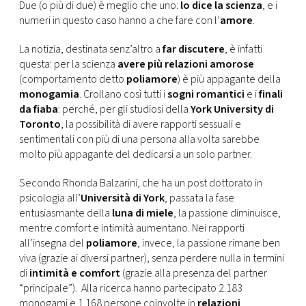
CONSIGLIA
Due (o più di due) è meglio che uno:
lo dice la scienza
, e i
numeri in questo caso hanno a che fare con l’
amore
.
La notizia, destinata senz’altro a
far discutere
, è infatti
questa: per la scienza
avere più relazioni amorose
(comportamento detto
poliamore
) è più appagante della
monogamia
. Crollano così tutti i
sogni romantici
e i
finali
da fiaba
: perché, per gli studiosi della
York University di
Toronto
, la possibilità di avere rapporti sessuali e
sentimentali con più di una persona alla volta sarebbe
molto più appagante del dedicarsi a un solo partner.
Secondo Rhonda Balzarini, che ha un post dottorato in
psicologia all’
Università di York
, passata la fase
entusiasmante della
luna di miele
, la passione diminuisce,
mentre comfort e intimità aumentano. Nei rapporti
all’insegna del
poliamore
, invece, la passione rimane ben
viva (grazie ai diversi partner), senza perdere nulla in termini
di
intimità e comfort
(grazie alla presenza del partner
“principale”). Alla ricerca hanno partecipato 2.183
monogami e 1.168 persone coinvolte in
relazioni