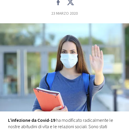
FOTO
23 MARZO 2020
CONCORSI
EVENTI
VIDEO
TV
PRINCIPATO
DI
MONACO
L’infezione da Covid-19
ha modificato radicalmente le
RMC
nostre abitudini di vita e le relazioni sociali. Sono stati