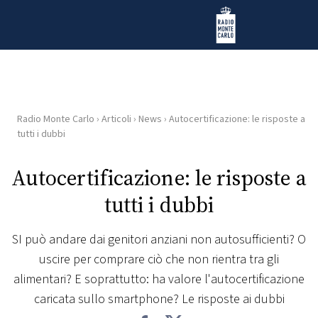
Vai al contenuto
Radio Monte Carlo
Radio Monte Carlo
›
Articoli
›
News
›
Autocertificazione: le risposte a
HOME
tutti i dubbi
RADIO
Autocertificazione: le risposte a
tutti i dubbi
WEB
RADIO
SI può andare dai genitori anziani non autosufficienti? O
uscire per comprare ciò che non rientra tra gli
PLAYLIST
alimentari? E soprattutto: ha valore l'autocertificazione
caricata sullo smartphone? Le risposte ai dubbi
NEWS