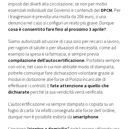
CONSIGLIA
imposti dei divieti alla circolazione, se non per motivi
essenziali individuati dal Governo e contenuti del
DPCM.
Per
i trasgressori è prevista una multa da 206 euro, o una
denuncia nel caso si configuri un reato più grave. Dunque
cosa è consentito fare fino al prossimo 3 aprile?
Siamo autorizzati ad uscire di casa solo per recarci a lavoro,
per ragioni di salute o per situazioni di necessità, come ad
esempio la spesa e la farmacia, e sempre previa
compilazione dell’autocertificazione.
Portatela sempre
con voi e, nel caso in cui non abbiate modo di stamparla,
potrete comunque fare dichiarazioni volontarie grazie ai
moduli in dotazione alle forze di Polizia incaricate di
effettuare i controlli. E
fate attenzione a quello che
dichiarate
perché la sua veridicità verrà verificata.
L’autocertificazione va sempre stampata o copiata su un
foglio di carta. Va infatti consegnata alle forze dell’ordine,
dunque non è possibile esibirla da
smartphone
.