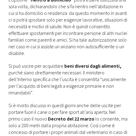
L’opzione
“rientro a domicilio”
potrà essere utilizzata una
sola volta, dichiarandolo che si fa rientro nell’abitazione in
cui si ha domicilio o residenza: da questo momento in avanti
ci si potrà spostare solo per esigenze lavorative, situazioni di
necessità e motivi di salute. Non è quindi consentito
effettuare spostamenti per incontrare persone di altri nuclei
familiari come parenti e amici. Si ha tale autorizzazione solo
nel caso in cui si assiste un anziano non autosufficiente o un
disabile.
Si può uscire per acquistare
beni diversi dagli alimenti,
purché siano strettamente necessari. Il ministero
dell’Interno specifica che l’uscita è consentita “unicamente
per l’acquisto di beni legati a esigenze primarie e non
rimandabili”.
Si è molto discusso in questi giorni anche delle uscite per
portare fuori il cane o per fare sport all’aria aperta. Nel
primo caso il nuovo
Decreto del 22 marzo
lo consente, ma
solo a 200 metri dalla propria abitazione. Così come è
concesso di portare i propri animali dal veterinario in caso di