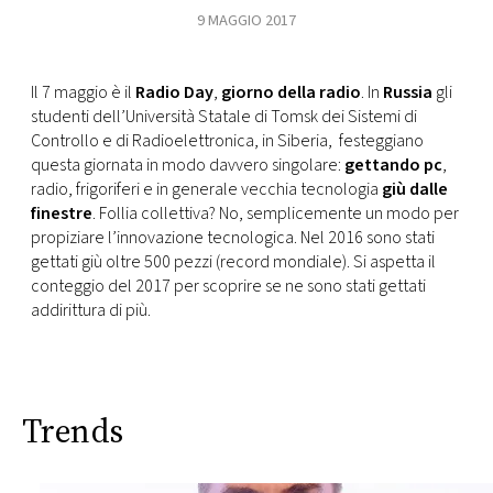
9 MAGGIO 2017
FOTO
Il 7 maggio è il
Radio Day
,
giorno della radio
. In
Russia
gli
CONCORSI
studenti dell’Università Statale di Tomsk dei Sistemi di
Controllo e di Radioelettronica, in Siberia, festeggiano
questa giornata in modo davvero singolare:
gettando pc
,
EVENTI
radio, frigoriferi e in generale vecchia tecnologia
giù dalle
finestre
. Follia collettiva? No, semplicemente un modo per
VIDEO
propiziare l’innovazione tecnologica. Nel 2016 sono stati
gettati giù oltre 500 pezzi (record mondiale). Si aspetta il
conteggio del 2017 per scoprire se ne sono stati gettati
TV
addirittura di più.
PRINCIPATO
DI
MONACO
Trends
RMC