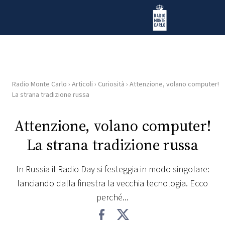
Vai al contenuto
Radio Monte Carlo
Radio Monte Carlo
›
Articoli
›
Curiosità
›
Attenzione, volano computer!
HOME
La strana tradizione russa
RADIO
Attenzione, volano computer!
La strana tradizione russa
WEB
RADIO
In Russia il Radio Day si festeggia in modo singolare:
lanciando dalla finestra la vecchia tecnologia. Ecco
PLAYLIST
perché...
NEWS