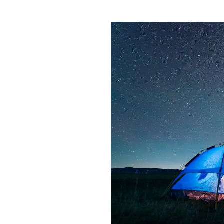
PLAYLIST
NEWS
FOTO
CONCORSI
EVENTI
VIDEO
TV
PRINCIPATO