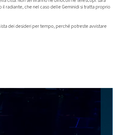
lla città. Non serviranno né binocoli né telescopi: sarà
 il radiante, che nel caso delle Geminidi si tratta proprio
ista dei desideri per tempo, perché potreste avvistare