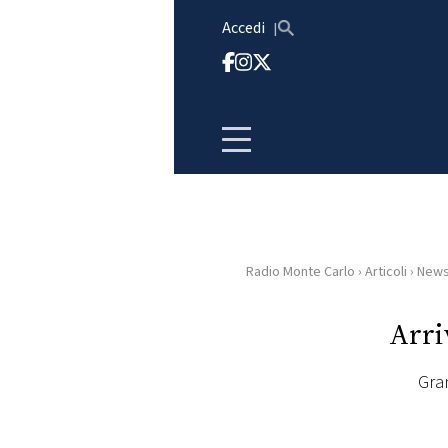
Vai al contenuto
Accedi
Radio Monte Carlo
›
Articoli
›
New
HOME
Arri
RADIO
Gra
WEB
RADIO