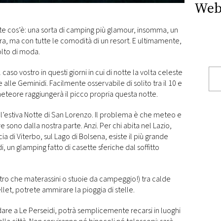
Web
e cos’è: una sorta di camping più glamour, insomma, un
a, ma con tutte le comodità di un resort. E ultimamente,
olto di moda.
aso vostro in questi giorni in cui di notte la volta celeste
e alle Geminidi. Facilmente osservabile di solito tra il 10 e
meteore raggiungerà il picco propria questa notte.
l’estiva Notte di San Lorenzo. Il problema è che meteo e
ono dalla nostra parte. Anzi. Per chi abita nel Lazio,
ia di Viterbo, sul Lago di Bolsena, esiste il più grande
, un glamping fatto di casette sferiche dal soffitto
tro che materassini o stuoie da campeggio!) tra calde
llet, potrete ammirare la pioggia di stelle.
are a Le Perseidi, potrà semplicemente recarsi in luoghi