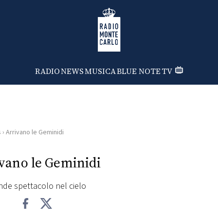
Radio Monte Carlo
RADIO
NEWS
MUSICA
BLUE NOTE
TV
s
›
Arrivano le Geminidi
vano le Geminidi
nde spettacolo nel cielo