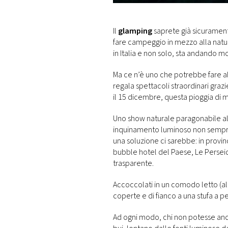
DI
MONACO
Il
glamping
saprete già sicurament
fare campeggio in mezzo alla natur
RMC
in Italia e non solo, sta andando m
CONSIGLIA
Ma ce n’è uno che potrebbe fare al c
regala spettacoli straordinari grazi
il 15 dicembre, questa pioggia di 
Uno show naturale paragonabile al
inquinamento luminoso non sempre s
una soluzione ci sarebbe: in provinc
bubble hotel del Paese, Le Perseidi
trasparente.
Accoccolati in un comodo letto (al
coperte e di fianco a una stufa a pe
Ad ogni modo, chi non potesse and