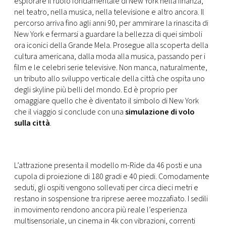
esplorare il ruolo fondamentale di New York nella finanza,
nel teatro, nella musica, nella televisione e altro ancora. Il
percorso arriva fino agli anni 90, per ammirare la rinascita di
New York e fermarsi a guardare la bellezza di quei simboli
ora iconici della Grande Mela. Prosegue alla scoperta della
cultura americana, dalla moda alla musica, passando per i
film e le celebri serie televisive. Non manca, naturalmente,
un tributo allo sviluppo verticale della città che ospita uno
degli skyline più belli del mondo. Ed è proprio per
omaggiare quello che è diventato il simbolo di New York
che il viaggio si conclude con una
simulazione di volo
sulla città
.
L’attrazione presenta il modello m-Ride da 46 posti e una
cupola di proiezione di 180 gradi e 40 piedi. Comodamente
seduti, gli ospiti vengono sollevati per circa dieci metri e
restano in sospensione tra riprese aeree mozzafiato. I sedili
in movimento rendono ancora più reale l’esperienza
multisensoriale, un cinema in 4k con vibrazioni, correnti