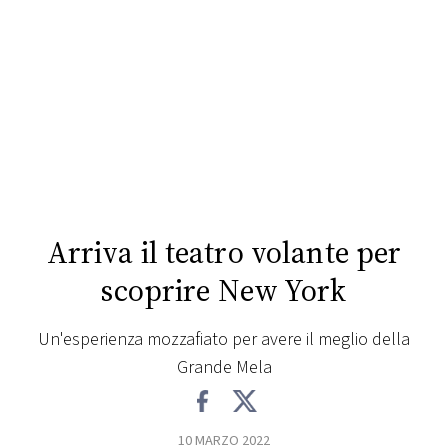
FOTO
CONCORSI
EVENTI
VIDEO
Arriva il teatro volante per
TV
scoprire New York
PRINCIPATO
Un'esperienza mozzafiato per avere il meglio della
DI
Grande Mela
MONACO
RMC
10 MARZO 2022