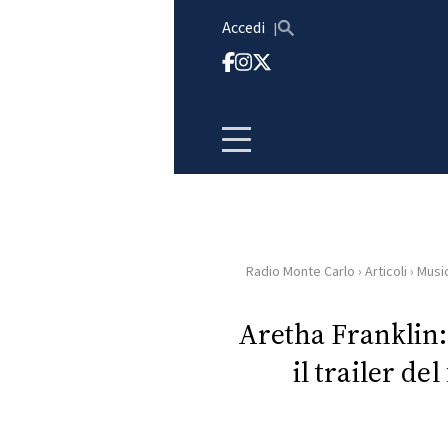
Vai al contenuto
Accedi
Radio Monte Carlo
›
Articoli
›
Musi
HOME
Aretha Franklin: 
RADIO
il trailer de
WEB
RADIO