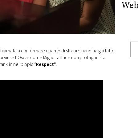
Web
chiamata a confermare quanto di straordinario ha già fatto
cui vinse l’Oscar come Miglior attrice non protagonista.
anklin nel biopic “
Respect”
.