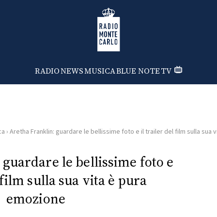
Radio Monte Carlo
RADIO
NEWS
MUSICA
BLUE NOTE
TV
ca
›
Aretha Franklin: guardare le bellissime foto e il trailer del film sulla sua
guardare le bellissime foto e
l film sulla sua vita è pura
emozione