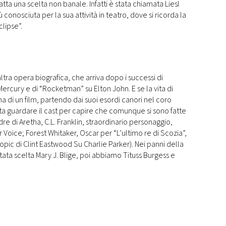
fatta una scelta non banale. Infatti è stata chiamata Liesl
conosciuta per la sua attività in teatro, dove si ricorda la
lipse”.
tra opera biografica, che arriva dopo i successi di
cury e di “Rocketman” su Elton John. E se la vita di
 di un film, partendo dai suoi esordi canori nel coro
asta guardare il cast per capire che comunque si sono fatte
re di Aretha, C.L. Franklin, straordinario personaggio,
Voice; Forest Whitaker, Oscar per “L’ultimo re di Scozia”,
opic di Clint Eastwood Su Charlie Parker). Nei panni della
ata scelta Mary J. Blige, poi abbiamo Tituss Burgess e