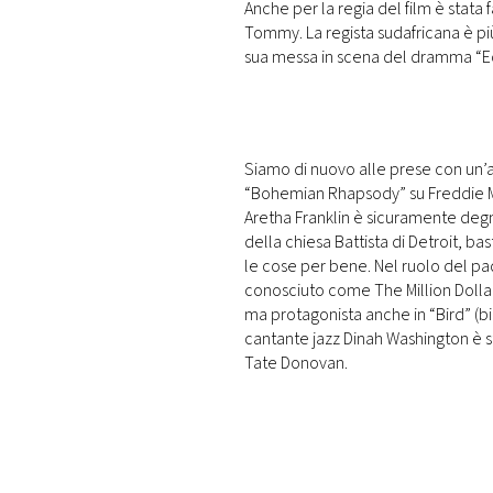
Anche per la regia del film è stata 
Tommy. La regista sudafricana è più 
sua messa in scena del dramma “Ec
Siamo di nuovo alle prese con un’al
“Bohemian Rhapsody” su Freddie Mer
Aretha Franklin è sicuramente degna
della chiesa Battista di Detroit, b
le cose per bene. Nel ruolo del pad
conosciuto come The Million Dollar 
ma protagonista anche in “Bird” (bi
cantante jazz Dinah Washington è st
Tate Donovan.