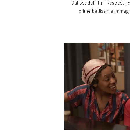
Dal set del film "Respect", 
PLAYLIST
prime bellissime immagi
NEWS
FOTO
CONCORSI
EVENTI
VIDEO
TV
PRINCIPATO