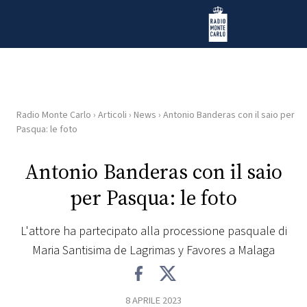
Vai al contenuto
Radio Monte Carlo
Radio Monte Carlo
›
Articoli
›
News
›
Antonio Banderas con il saio per
HOME
Pasqua: le foto
RADIO
Antonio Banderas con il saio
per Pasqua: le foto
WEB
RADIO
L'attore ha partecipato alla processione pasquale di
Maria Santisima de Lagrimas y Favores a Malaga
PLAYLIST
NEWS
8 APRILE 2023