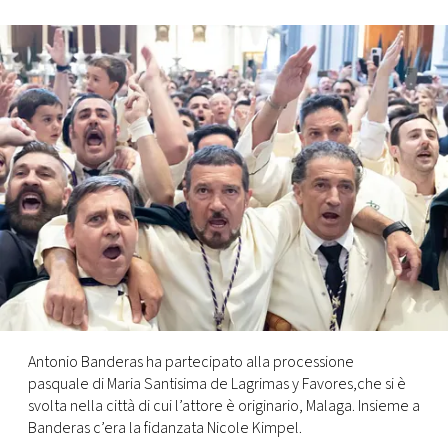
FOTO
CONCORSI
EVENTI
VIDEO
TV
PRINCIPATO
DI
Antonio Banderas ha partecipato alla processione
MONACO
pasquale di Maria Santisima de Lagrimas y Favores,che si è
svolta nella città di cui l’attore è originario, Malaga. Insieme a
Banderas c’era la fidanzata Nicole Kimpel.
RMC