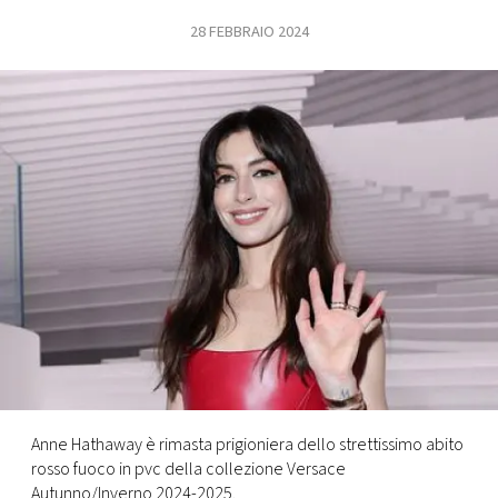
28 FEBBRAIO 2024
FOTO
CONCORSI
EVENTI
VIDEO
TV
PRINCIPATO
DI
MONACO
Anne Hathaway è rimasta prigioniera dello strettissimo abito
rosso fuoco in pvc della collezione Versace
RMC
Autunno/Inverno 2024-2025.