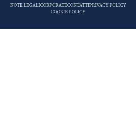
NOTE LEGALI
CORPORATE
CONTATTI
PRIVACY POLICY
COOKIE POLICY