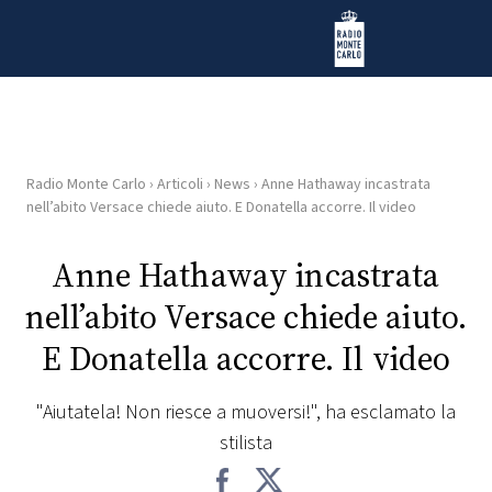
Vai al contenuto
Radio Monte Carlo
Radio Monte Carlo
›
Articoli
›
News
›
Anne Hathaway incastrata
HOME
nell’abito Versace chiede aiuto. E Donatella accorre. Il video
RADIO
Anne Hathaway incastrata
nell’abito Versace chiede aiuto.
WEB
RADIO
E Donatella accorre. Il video
PLAYLIST
"Aiutatela! Non riesce a muoversi!", ha esclamato la
stilista
NEWS