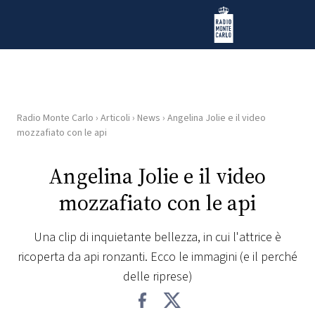
Vai al contenuto
Radio Monte Carlo
Radio Monte Carlo
›
Articoli
›
News
›
Angelina Jolie e il video
HOME
mozzafiato con le api
RADIO
Angelina Jolie e il video
mozzafiato con le api
WEB
RADIO
Una clip di inquietante bellezza, in cui l'attrice è
ricoperta da api ronzanti. Ecco le immagini (e il perché
PLAYLIST
delle riprese)
NEWS