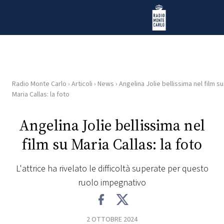
Vai al contenuto
Radio Monte Carlo
Radio Monte Carlo
›
Articoli
›
News
›
Angelina Jolie bellissima nel film su
HOME
Maria Callas: la foto
RADIO
Angelina Jolie bellissima nel
film su Maria Callas: la foto
WEB
RADIO
L'attrice ha rivelato le difficoltà superate per questo
ruolo impegnativo
PLAYLIST
NEWS
2 OTTOBRE 2024