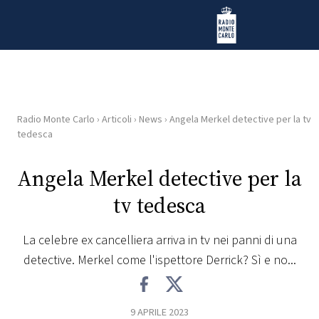
Vai al contenuto
Radio Monte Carlo
Radio Monte Carlo
›
Articoli
›
News
›
Angela Merkel detective per la tv
HOME
tedesca
RADIO
Angela Merkel detective per la
tv tedesca
WEB
RADIO
La celebre ex cancelliera arriva in tv nei panni di una
detective. Merkel come l'ispettore Derrick? Sì e no...
PLAYLIST
NEWS
9 APRILE 2023