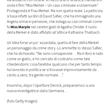
Ma andiamo con ordine. A marzo una tv tedesca manderà in
CONSIGLIA
onda il film “Miss Merkel – Un caso criminale a Uckermark”.
Protagonista è Frau Merkel. Ma non quella reale. La pellicola
si basa infatti sui libri di David Safier, che ha immaginato una
Angela ormai in pensione, che indaga su casi criminali come
fa
Miss Marple
nei celebri gialli di Agatha Christie. Il ruolo
della Merkel è stato affidato all’attrice Katharina Thalbach.
Un’idea forse un po’ azzardata, quella di fare della Merkel
un personaggio da crime story. Lo ammette lo stesso Safier,
che ha dichiarato: “Ne sono consapevole… Ma il libro è nato
come un giallo, e ho cercato di costruirlo come tale
chiedendomi: cosa farebbe qualcuno che per tanto tempo
ha lavorato in politica se si trovasse improvvisamente da
cento a zero, tra gente normale…”.
Insomma, dopo l’ispettore Derrick, prepariamoci a una
nuova investigatrice dalla Germania…
(foto Getty Images)