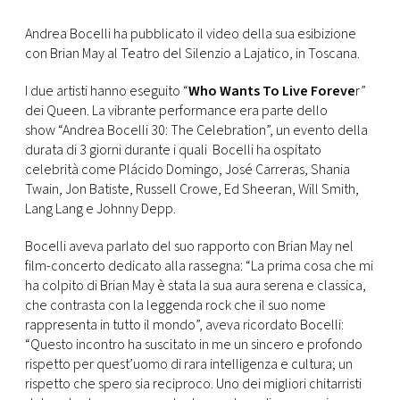
FOTO
Andrea Bocelli ha pubblicato il video della sua esibizione
con Brian May
al Teatro del Silenzio a Lajatico, in Toscana.
CONCORSI
I due artisti hanno eseguito “
Who Wants To Live Foreve
r”
dei Queen. La vibrante performance era parte dello
show “Andrea Bocelli 30: The Celebration”, un evento della
EVENTI
durata di 3 giorni durante i quali Bocelli ha ospitato
celebrità come
Plácido Domingo, José Carreras, Shania
Twain, Jon Batiste, Russell Crowe, Ed Sheeran, Will Smith,
VIDEO
Lang Lang e Johnny Depp.
TV
Bocelli aveva parlato del suo rapporto con Brian May nel
film-concerto dedicato alla rassegna: “La prima cosa che mi
ha colpito di Brian May è stata la sua aura serena e classica,
PRINCIPATO
che contrasta con la leggenda rock che il suo nome
DI
rappresenta in tutto il mondo”, aveva ricordato Bocelli:
MONACO
“Questo incontro ha suscitato in me un sincero e profondo
rispetto per quest’uomo di rara intelligenza e cultura; un
rispetto che spero sia reciproco. Uno dei migliori chitarristi
RMC