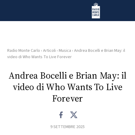
Vai al contenuto
Radio Monte Carlo
Radio Monte Carlo
›
Articoli
›
Musica
›
Andrea Bocelli e Brian May: il
HOME
video di Who Wants To Live Forever
RADIO
Andrea Bocelli e Brian May: il
video di Who Wants To Live
WEB
RADIO
Forever
PLAYLIST
9 SETTEMBRE 2025
NEWS