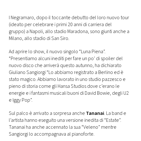
FOTO
I Negramaro, dopo il toccante debutto del loro nuovo tour
(ideato per
celebrare i primi 20 anni di carriera del
CONCORSI
gruppo)
a Napoli, allo stadio Maradona,
sono giunti anche a
Milano, allo stadio di San Siro.
EVENTI
Ad aprire lo show, il nuovo singolo “Luna Piena”.
“Presentiamo alcuni inediti per fare un po’ di spoiler del
nuovo disco che arriverà questo autunno, ha dichiarato
VIDEO
Giuliano Sangiorgi “Lo abbiamo registrato a Berlino ed è
stato magico. Abbiamo lavorato in uno studio pazzesco e
TV
pieno di storia come gli Hansa Studios dove c’erano le
energie e i fantasmi musicali buoni di David Bowie, degli U2
e Iggy Pop”.
PRINCIPATO
DI
Sul palco è arrivato a sorpresa anche
Tananai
. La band e
MONACO
l’artista hanno eseguito una versione inedita di “Estate”.
Tananai ha anche accennato la sua “Veleno” mentre
Sangiorgi lo accompagnava al pianoforte.
RMC