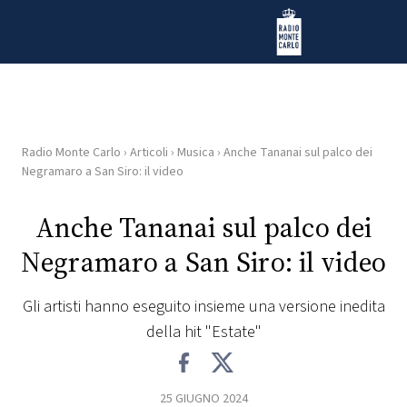
Vai al contenuto
Radio Monte Carlo
Radio Monte Carlo
›
Articoli
›
Musica
›
Anche Tananai sul palco dei
HOME
Negramaro a San Siro: il video
RADIO
Anche Tananai sul palco dei
Negramaro a San Siro: il video
WEB
RADIO
Gli artisti hanno eseguito insieme una versione inedita
della hit "Estate"
PLAYLIST
NEWS
25 GIUGNO 2024