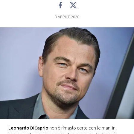
FOTO
3 APRILE 2020
CONCORSI
EVENTI
VIDEO
TV
PRINCIPATO
DI
MONACO
Leonardo DiCaprio
non è rimasto certo con le mani in
RMC