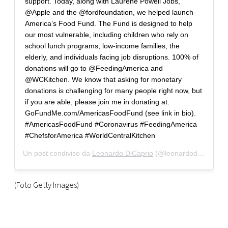
support. Today, along with Laurene Powell Jobs,
@Apple and the @fordfoundation, we helped launch
America’s Food Fund. The Fund is designed to help
our most vulnerable, including children who rely on
school lunch programs, low-income families, the
elderly, and individuals facing job disruptions. 100% of
donations will go to @FeedingAmerica and
@WCKitchen. We know that asking for monetary
donations is challenging for many people right now, but
if you are able, please join me in donating at:
GoFundMe.com/AmericasFoodFund (see link in bio).
#AmericasFoodFund #Coronavirus #FeedingAmerica
#ChefsforAmerica #WorldCentralKitchen
Un post condiviso da
Leonardo DiCaprio
(@leonardodicaprio) in data:
(Foto Getty Images)