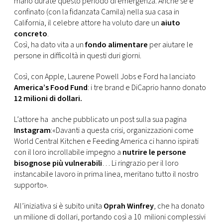
mano durate questo periodo di emergenza. Anche se è
CONSIGLIA
confinato (con la fidanzata Camila) nella sua casa in
California, il celebre attore ha voluto dare un
aiuto
concreto
.
Così, ha dato vita a un
fondo alimentare
per aiutare le
persone in difficoltà in questi duri giorni.
Così, con Apple, Laurene Powell Jobs e Ford ha lanciato
America’s Food Fund
: i tre brand e DiCaprio hanno donato
12 milioni di dollari.
L’attore ha anche pubblicato un post sulla sua pagina
Instagram
:«Davanti a questa crisi, organizzazioni come
World Central Kitchen e Feeding America ci hanno ispirati
con il loro incrollabile impegno a
nutrire le persone
bisognose più vulnerabili
… Li ringrazio per il loro
instancabile lavoro in prima linea, meritano tutto il nostro
supporto».
All’iniziativa si è subito unita
Oprah Winfrey
, che ha donato
un milione di dollari, portando così a 10 milioni complessivi