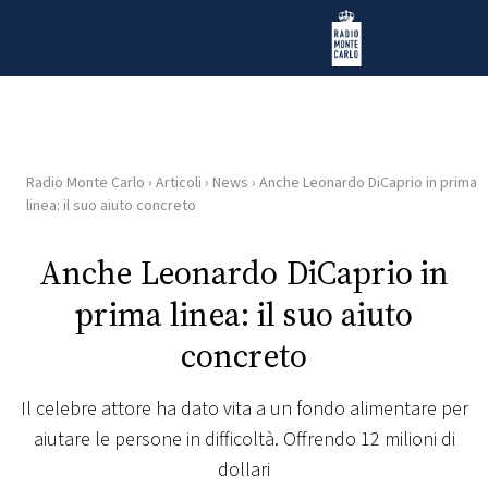
Vai al contenuto
Radio Monte Carlo
Radio Monte Carlo
›
Articoli
›
News
›
Anche Leonardo DiCaprio in prima
HOME
linea: il suo aiuto concreto
RADIO
Anche Leonardo DiCaprio in
prima linea: il suo aiuto
WEB
RADIO
concreto
PLAYLIST
Il celebre attore ha dato vita a un fondo alimentare per
aiutare le persone in difficoltà. Offrendo 12 milioni di
NEWS
dollari