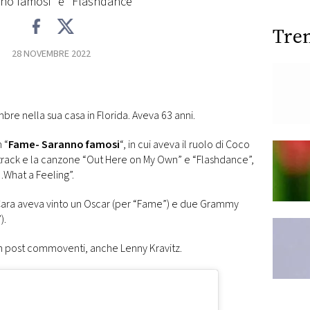
no famosi" e "Flashdance"
Tre
28 NOVEMBRE 2022
re nella sua casa in Florida. Aveva 63 anni.
m “
Fame- Saranno famosi
“, in cui aveva il ruolo di Coco
e track e la canzone “Out Here on My Own” e “Flashdance”,
…What a Feeling”.
 Cara aveva vinto un Oscar (per “Fame”) e due Grammy
).
con post commoventi, anche Lenny Kravitz.