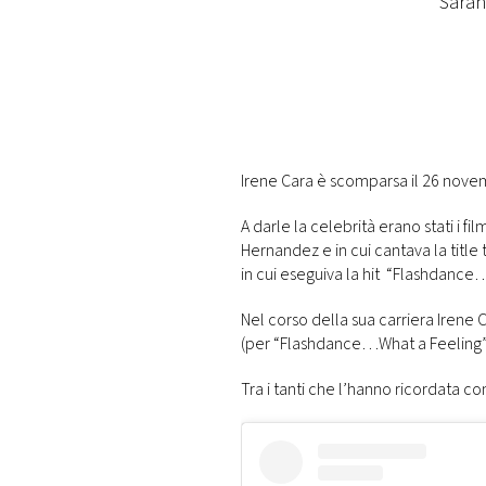
"Saran
DI
MONACO
RMC
CONSIGLIA
Irene Cara è scomparsa il 26 novemb
A darle la celebrità erano stati i fil
Hernandez e in cui cantava la titl
in cui eseguiva la hit “Flashdance
Nel corso della sua carriera Irene
(per “Flashdance…What a Feeling”
Tra i tanti che l’hanno ricordata 