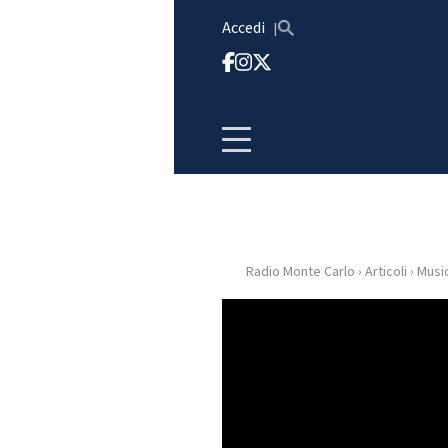
Vai al contenuto
Accedi
Radio Monte Carlo
›
Articoli
›
Musi
HOME
RADIO
WEB
RADIO