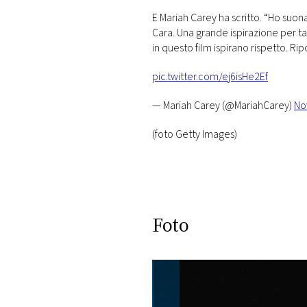
E Mariah Carey ha scritto. “Ho suo
Cara. Una grande ispirazione per ta
in questo film ispirano rispetto. Ri
pic.twitter.com/ej6isHe2Ef
— Mariah Carey (@MariahCarey)
No
(foto Getty Images)
Foto