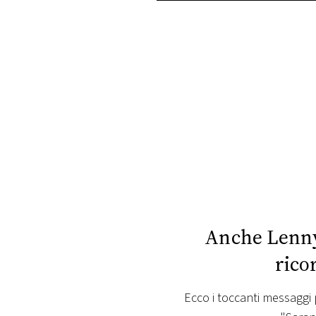
PLAYLIST
NEWS
FOTO
CONCORSI
EVENTI
VIDEO
Anche Lenny
rico
TV
Ecco i toccanti messaggi 
PRINCIPATO